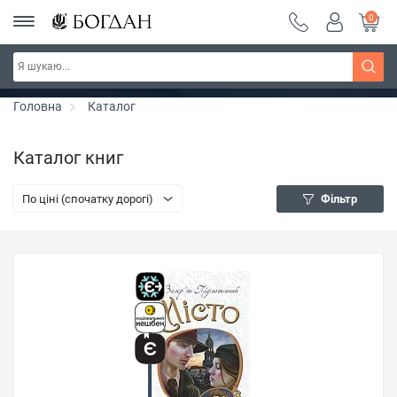
0
Серія "Чейзіана" ~ знижка 20%
Дізнатись більше
Головна
Каталог
Каталог книг
По ціні (спочатку дорогі)
Фільтр