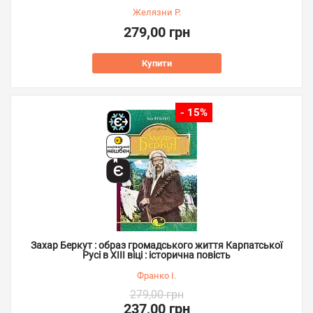
Желязни Р.
279,00 грн
Купити
- 15%
Захар Беркут : образ громадського життя Карпатської
Русі в XIII віці : історична повість
Франко І.
279,00 грн
237,00 грн