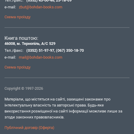
Тел./факс:
(0352) 43-00-46
,
25-18-09
e-mail:
zbut@bohdan-books.com
Схема проїзду
Книга поштою:
46008, м. Тернопіль, А/С 529
Тел./факс:
(0352) 51-97-97
,
(067) 350-18-70
e-mail:
mail@bohdan-books.com
Схема проїзду
Copyright © 1997-2026
Матеріали, що містяться на сайті, захищені законами про
інтелектуальну власність та авторські права. Будь-яке
використання розміщеної на сайті інформації можливе лише за
згоди законних правовласників.
Публічний договір (Оферта)