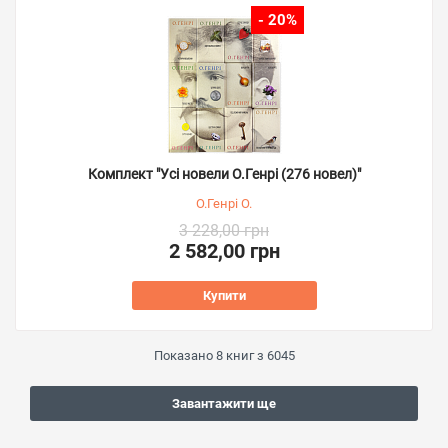
- 20%
Комплект "Усі новели О.Генрі (276 новел)"
О.Генрі О.
3 228,00 грн
2 582,00 грн
Купити
Показано
8
книг з
6045
Завантажити ще