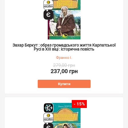
Захар Беркут : образ громадського життя Карпатської
Русі в XIII віці : історична повість
Франко І.
279,00 грн
237,00 грн
Купити
- 15%