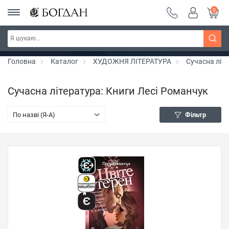
0
Серія "Чейзіана" ~ знижка 20%
Дізнатись більше
Головна
Каталог
ХУДОЖНЯ ЛІТЕРАТУРА
Сучасна літ
Сучасна література: Книги Лесі Романчук
По назві (Я-А)
Фільтр