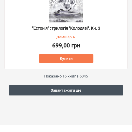
"Естонія" : трилогія "Колодязі". Кн. 3
Демшар А.
699,00 грн
Купити
Показано
16
книг з
6045
Завантажити ще