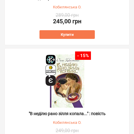
Кобилянська О.
289,00 грн
245,00 грн
Купити
- 15%
"В неділю рано зілля копала..." : повість
Кобилянська О.
249,00 грн