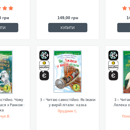
0 грн
149,00 грн
1
ИТИ
КУПИТИ
остійно. Чому
3 – Читаю самостійно. Як їжаки
3 – Чита
ася з Ранком :
у вирій літали : казка
Лелека з
ка
Прудник С.
чук В.
Пон