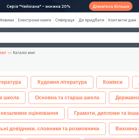
Серія "Чейзіана" ~ знижка 20%
Дізнатись більше
Новини
Електронні книги
Співпраця
Де придбати
Контактні дані
лог
Каталог книг
тература
Художня література
Комікси
а школа
Основна та старша школа
Державна
 незалежне оцінювання
Грамоти, дипломи та інша
ьні довідники, словники та розмовники
Виховна 