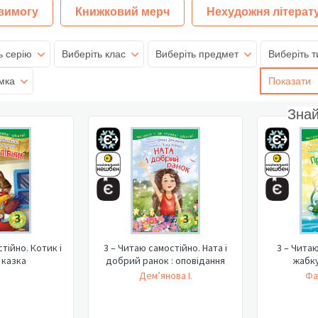
 вимогу
Книжковий мерч
Нехудожня літерат
ь серію
Виберіть клас
Виберіть предмет
Виберіть т
мка
Показати
Зна
тійно. Котик і
3 – Читаю самостійно. Ната і
3 – Чита
: казка
добрий ранок : оповідання
жабку
Дем’янова І.
Фа