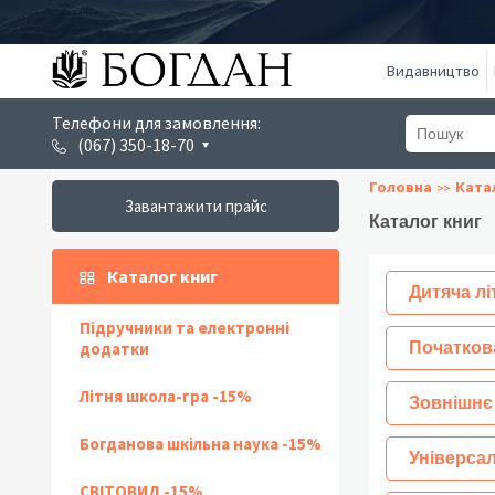
Видавництво
Телефони для замовлення:
(067) 350-18-70
Головна
Ката
Завантажити прайс
Каталог книг
Каталог книг
Дитяча лі
Підручники та електронні
додатки
Початков
Літня школа-гра -15%
Зовнішнє
Богданова шкільна наука -15%
Універсал
СВІТОВИД -15%