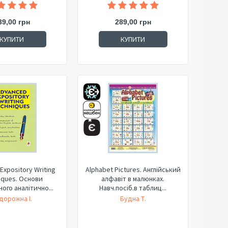
39,00 грн
289,00 грн
КУПИТИ
КУПИТИ
Expository Writing
Alphabet Pictures. Англійський
iques. Основи
алфавіт в малюнках.
ого аналітично...
Навч.посіб.в таблиц...
дорожна І.
Будна Т.