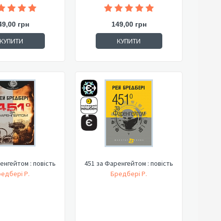
49,00 грн
149,00 грн
КУПИТИ
КУПИТИ
енгейтом : повість
451 за Фаренгейтом : повість
едбері Р.
Бредбері Р.