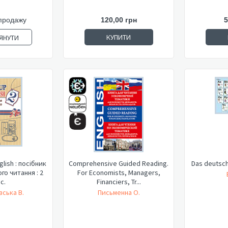
продажу
120,00 грн
5
КУПИТИ
ЯНУТИ
glish : посібник
Comprehensive Guided Reading.
Das deutsc
го читання : 2
For Economists, Managers,
с.
Financiers, Tr...
ська В.
Письменна О.