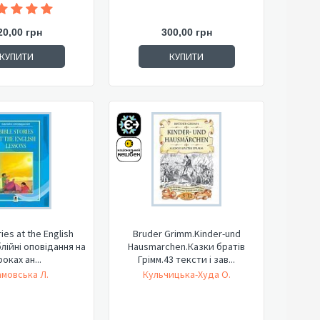
20,00 грн
300,00 грн
КУПИТИ
КУПИТИ
ries at the English
Bruder Grimm.Kinder-und
блійні оповідання на
Hausmarchen.Казки братів
оках ан...
Грімм.43 тексти і зав...
мовська Л.
Кульчицька-Худа О.