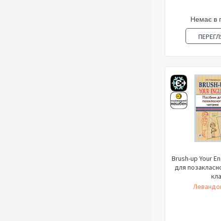
Немає в 
ПЕРЕГЛ
Brush-up Your En
для позакласно
кла
Левандов