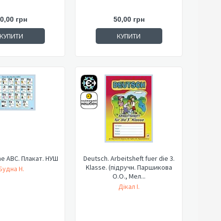
0,00 грн
50,00 грн
КУПИТИ
КУПИТИ
he ABC. Плакат. НУШ
Deutsch. Arbeitsheft fuer die 3.
Klasse. (підручн. Паршикова
Будна Н.
О.О., Мел...
Дікал І.