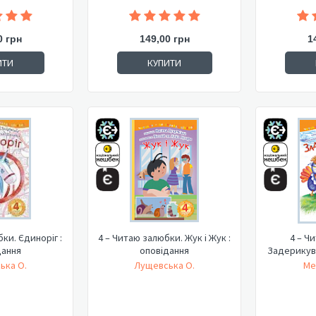
0 грн
149,00 грн
1
ИТИ
КУПИТИ
ки. Єдиноріг :
4 – Читаю залюбки. Жук і Жук :
4 – Ч
дання
оповідання
Задерикува
ька О.
Лущевська О.
Ме