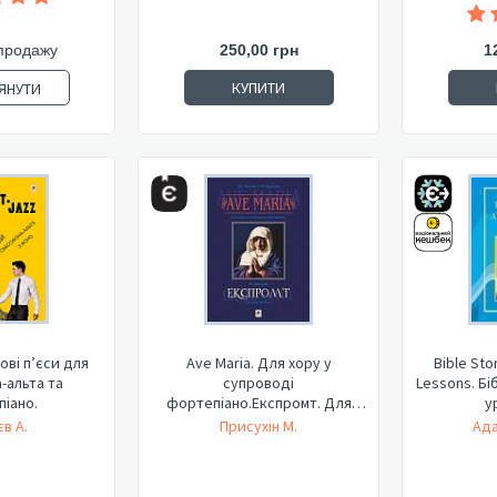
250,00 грн
1
продажу
КУПИТИ
ЯНУТИ
ові п’єси для
Ave Maria. Для хору у
Bible Sto
-альта та
супроводі
Lessons. Бі
іано.
фортепіано.Експромт. Для
ур
фортепіано.
в А.
Присухін М.
Ада