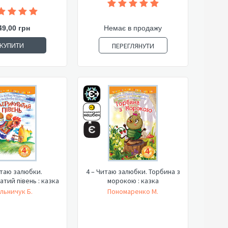
49,00 грн
Немає в продажу
КУПИТИ
ПЕРЕГЛЯНУТИ
итаю залюбки.
4 – Читаю залюбки. Торбина з
тий півень : казка
морокою : казка
льничук Б.
Пономаренко М.