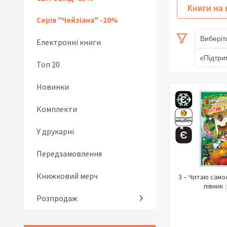
Книги на
Серія "Чейзіана" -20%
Виберіт
Електронні книги
єПідтри
Топ 20
Новинки
Комплекти
У друкарні
Передзамовлення
Книжковий мерч
3 – Читаю самос
півник 
Розпродаж