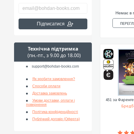
Немає в 
ПЕРЕГЛ
Підписатися
Технічна підтримка
(пн.-пт., з 9.00 до 18.00)
support@bohdan-books.com
Як зробити замовлення?
Способи оплати
Доставка замовлень
451 за Фаренге
Умови доставки, оплати і
повернення
Бредбе
Політика конфіденційності
Публічний договір (Оферта)