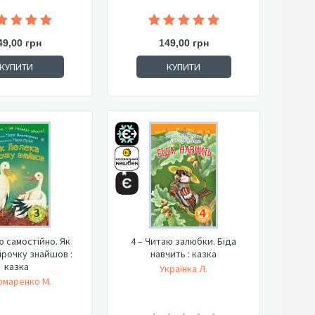
49,00 грн
149,00 грн
КУПИТИ
КУПИТИ
ю самостійно. Як
4 – Читаю залюбки. Біда
ірочку знайшов :
навчить : казка
казка
Українка Л.
омаренко М.