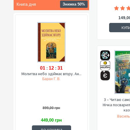
Книга дня
Знижка 50%
149,0
КУП
01
:
12
:
31
Молитва небо здіймає вгору. Ан...
Баран Г. В.
3 – Читаю сам
Нічка посварил
899,00 грн
каз
Василь
449,00 грн