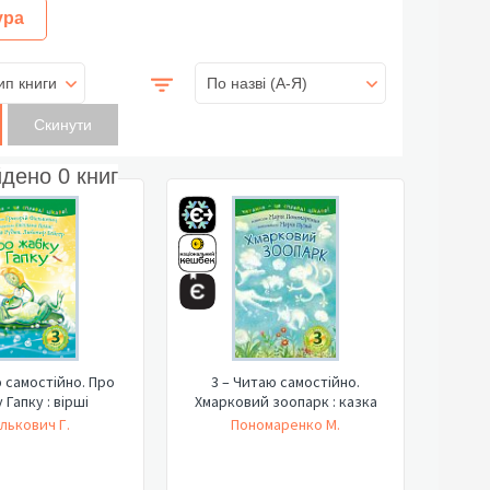
ура
ип книги
По назві (A-Я)
йдено
0
книг
ю самостійно. Про
3 – Читаю самостійно.
 Гапку : вірші
Хмарковий зоопарк : казка
лькович Г.
Пономаренко М.