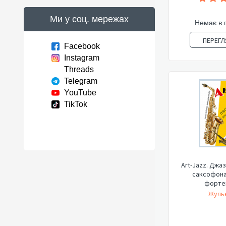
Ми у соц. мережах
Немає в 
ПЕРЕГЛ
Facebook
Instagram
Threads
Telegram
YouTube
TikTok
Art-Jazz. Джаз
саксофона
фортеп
Жульє