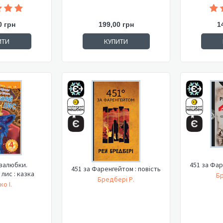
0 грн
199,00 грн
1
ИТИ
КУПИТИ
 залюбки.
451 за Фар
451 за Фаренгейтом : повість
лис : казка
Бр
Бредбері Р.
о І.