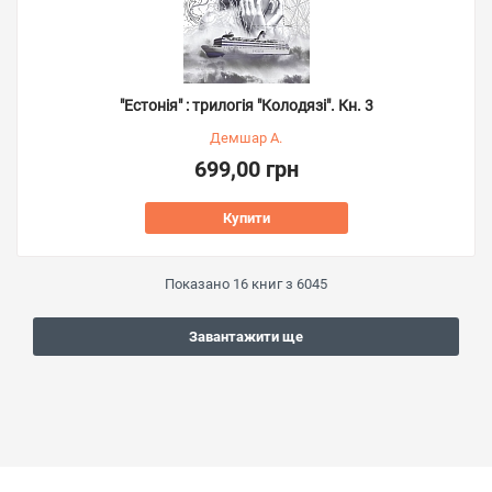
"Естонія" : трилогія "Колодязі". Кн. 3
Демшар А.
699,00 грн
Купити
Показано
16
книг з
6045
Завантажити ще