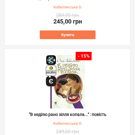
Кобилянська О.
289,00 грн
245,00 грн
Купити
- 15%
"В неділю рано зілля копала..." : повість
Кобилянська О.
249,00 грн