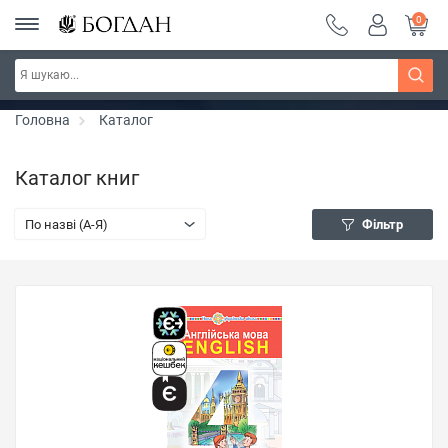
0
Серія "Чейзіана" ~ знижка 20%
Дізнатись більше
Головна
Каталог
Каталог книг
По назві (A-Я)
Фільтр