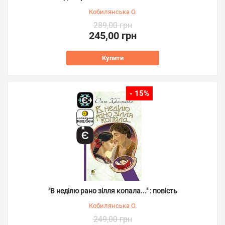
Кобилянська О.
289,00 грн
245,00 грн
Купити
- 15%
"В неділю рано зілля копала..." : повість
Кобилянська О.
249,00 грн