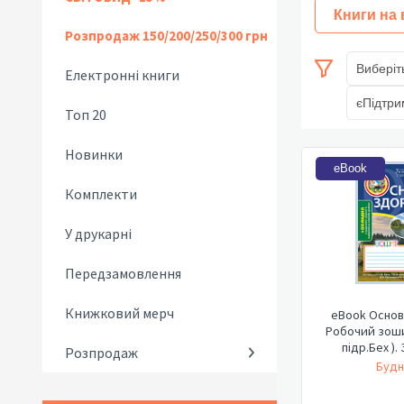
Книги на
Розпродаж 150/200/250/300 грн
Виберіт
Електронні книги
єПідтри
Топ 20
Новинки
eBook
Комплекти
У друкарні
Передзамовлення
Книжковий мерч
eBook Основ
Робочий зошит 
підр.Бех ).
Розпродаж
Будн