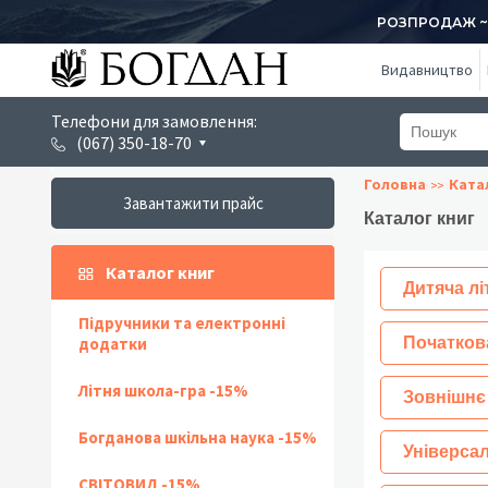
РОЗПРОДАЖ ~ 1
Видавництво
Телефони для замовлення:
(067) 350-18-70
Головна
Ката
Завантажити прайс
Каталог книг
Каталог книг
Дитяча лі
Підручники та електронні
додатки
Початков
Літня школа-гра -15%
Зовнішнє
Богданова шкільна наука -15%
Універсал
СВІТОВИД -15%