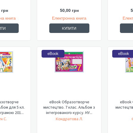
 грн
50,00 грн
5
на книга
Електронна книга
Елек
ИТИ
КУПИТИ
eBook
eBook
азотворче
eBook Образотворче
eBook
бом для 5 кл.
мистецтво. 7 клас. Альбом з
мистецтв
грамою 201...
інтегрованого курсу. НУ...
н С.
Кондратова Л.