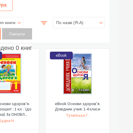
ура
ип книги
По назві (Я-А)
йдено
0
книг
eBook
снови здоров’я.
eBook Основи здоров’я.
ошит : 1 кл. : (до
Довідник учня. 1-4 класи
ха) За ОНОВЛ...
Тучапська Г.
Будна Н.