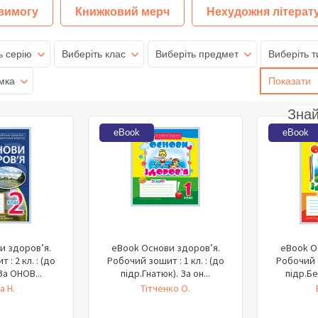
 вимогу
Книжковий мерч
Нехудожня літерат
ь серію
Виберіть клас
Виберіть предмет
Виберіть т
мка
Показати
Зна
eBook
eBook
и здоров’я.
eBook Основи здоров’я.
eBook О
: 2 кл. : (до
Робочий зошит : 1 кл. : (до
Робочий з
 За ОНОВ...
підр.Гнатюк). За он...
підр.Бе
а Н.
Тітченко О.