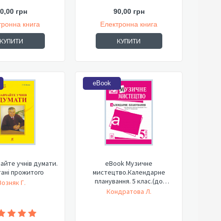
0,00 грн
90,00 грн
тронна книга
Електронна книга
КУПИТИ
КУПИТИ
eBook
айте учнів думати.
eBook Музичне
тані прожитого
мистецтво.Календарне
планування. 5 клас.(до
Возняк Г.
підруч.Кондр...
Кондратова Л.