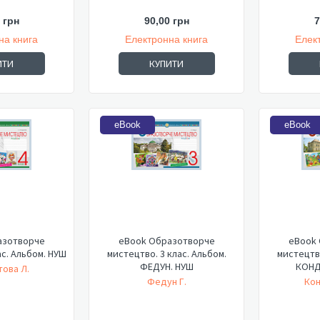
 грн
90,00 грн
7
на книга
Електронна книга
Елек
ИТИ
КУПИТИ
eBook
eBook
азотворче
eBook Образотворче
eBook
ас. Альбом. НУШ
мистецтво. 3 клас. Альбом.
мистецтво
ФЕДУН. НУШ
КОНД
ова Л.
Федун Г.
Кон