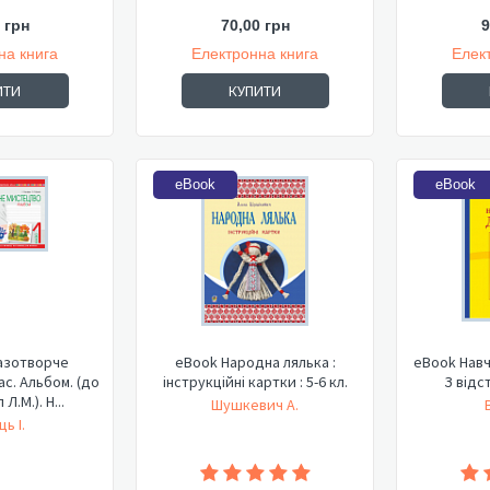
 грн
70,00 грн
9
на книга
Електронна книга
Елек
ИТИ
КУПИТИ
eBook
eBook
азотворче
eBook Народна лялька :
eBook Навч
ас. Альбом. (до
інструкційні картки : 5-6 кл.
З відс
Л.М.). Н...
Шушкевич А.
ь І.