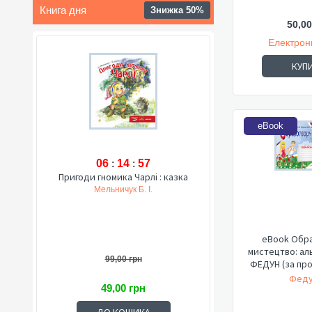
Книга дня
Знижка 50%
50,00
Електрон
КУП
eBook
06
:
14
:
56
Пригоди гномика Чарлі : казка
Мельничук Б. І.
eBook Обр
мистецтво: аль
99,00 грн
ФЕДУН (за про
Феду
49,00 грн