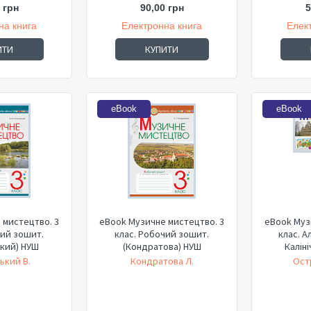
 грн
90,00 грн
5
на книга
Електронна книга
Елек
ИТИ
КУПИТИ
eBook
eBook
 мистецтво. 3
eBook Музичне мистецтво. 3
eBook Муз
чий зошит.
клас. Робочий зошит.
клас. А
кий) НУШ
(Кондратова) НУШ
Каліні
ький В.
Кондратова Л.
Ост