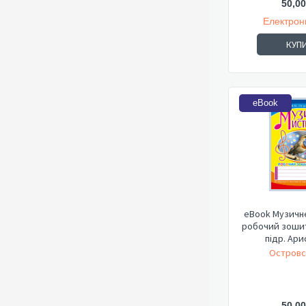
50,00
Електрон
КУП
eBook
eBook Музичне
робочий зошит 
підр. Арис
Островс
50,00