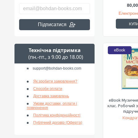
80,00
Електрон
КУП
Підписатися
Технічна підтримка
eBook
(пн.-пт., з 9.00 до 18.00)
support@bohdan-books.com
Як зробити замовлення?
Способи оплати
Доставка замовлень
eBook Музичне
Умови доставки, оплати і
клас. Робочий зошит.
повернення
підручн.
Політика конфіденційності
Кондрат
Публічний договір (Оферта)