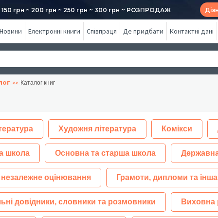
50 грн ~ 200 грн ~ 250 грн ~ 300 грн ~ РОЗПРОДАЖ
Діз
Новини
Електронні книги
Співпраця
Де придбати
Контактні дані
лог
Каталог книг
тература
Художня література
Комікси
а школа
Основна та старша школа
Державна
 незалежне оцінювання
Грамоти, дипломи та інша
ьні довідники, словники та розмовники
Виховна 