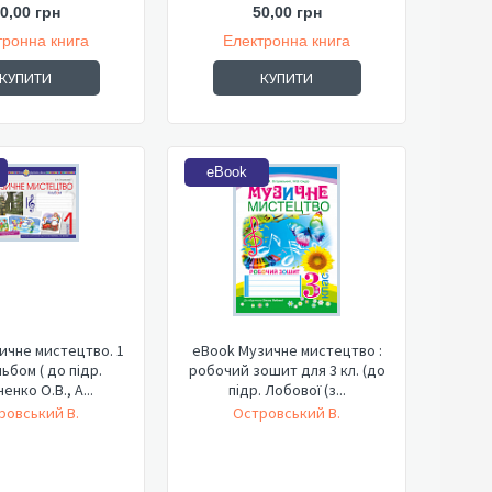
0,00 грн
50,00 грн
тронна книга
Електронна книга
КУПИТИ
КУПИТИ
eBook
ичне мистецтво. 1
eBook Музичне мистецтво :
льбом ( до підр.
робочий зошит для 3 кл. (до
ченко О.В., А...
підр. Лобової (з...
ровський В.
Островський В.