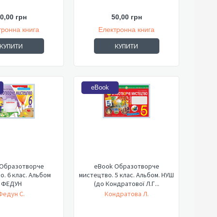
0,00 грн
50,00 грн
тронна книга
Електронна книга
КУПИТИ
КУПИТИ
eBook
 Образотворче
eBook Образотворче
о. 6 клас. Альбом
мистецтво. 5 клас. Альбом. НУШ
ФЕДУН
(до Кондратової Л.Г...
Федун С.
Кондратова Л.