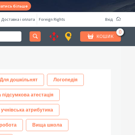
натись більше
Доставка і оплата
Foreign Rights
Вхід
КОШИК
Для дошкільнят
Логопедія
 підсумкова атестація
 учнівська атрибутика
робота
Вища школа