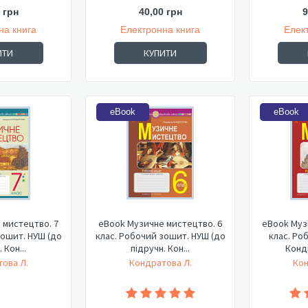
 грн
40,00 грн
9
на книга
Електронна книга
Елек
ИТИ
КУПИТИ
eBook
eBook
 мистецтво. 7
eBook Музичне мистецтво. 6
eBook Муз
 НУШ (до
клас. Робочий зошит. НУШ (до
клас. Ро
 Кон...
підручн. Кон...
Конд
ова Л.
Кондратова Л.
Кон