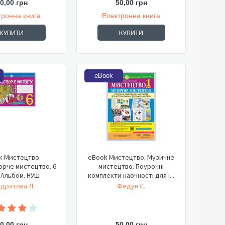
0,00 грн
50,00 грн
тронна книга
Електронна книга
КУПИТИ
КУПИТИ
eBook
k Мистецтво.
eBook Мистецтво. Музичне
рче мистецтво. 6
мистецтво. Поурочні
 Альбом. НУШ
комплекти наочності для і...
дратова Л.
Федун С.
0,00 грн
50,00 грн