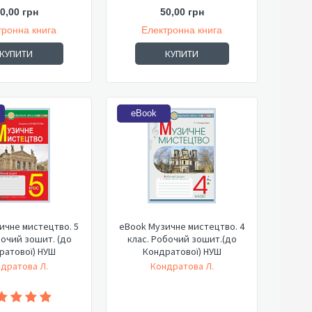
0,00 грн
50,00 грн
тронна книга
Електронна книга
КУПИТИ
КУПИТИ
eBook
ичне мистецтво. 5
eBook Музичне мистецтво. 4
бочий зошит. (до
клас. Робочий зошит.(до
ратової) НУШ
Кондратової) НУШ
дратова Л.
Кондратова Л.