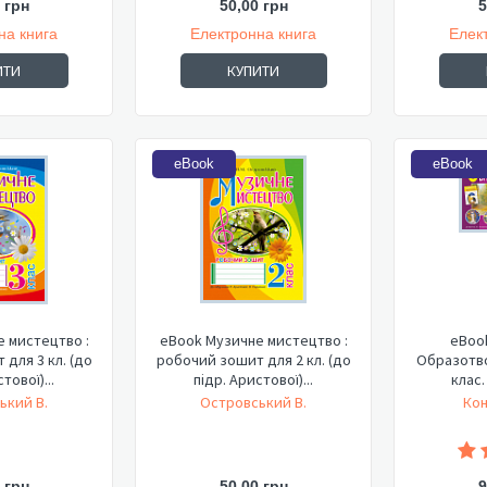
 грн
50,00 грн
5
на книга
Електронна книга
Елек
ИТИ
КУПИТИ
eBook
eBook
 мистецтво :
eBook Музичне мистецтво :
eBoo
для 3 кл. (до
робочий зошит для 2 кл. (до
Образотво
тової)...
підр. Аристової)...
клас.
ький В.
Островський В.
Кон
 грн
50,00 грн
9