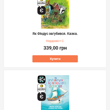
Як Фіндус загубився. Казка.
Нордквіст С.
339,00 грн
Купити