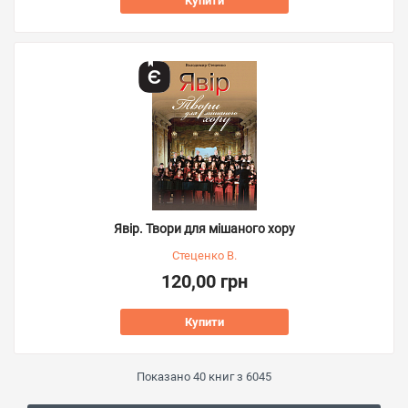
Купити
Явір. Твори для мішаного хору
Стеценко В.
120,00 грн
Купити
Показано
40
книг з
6045