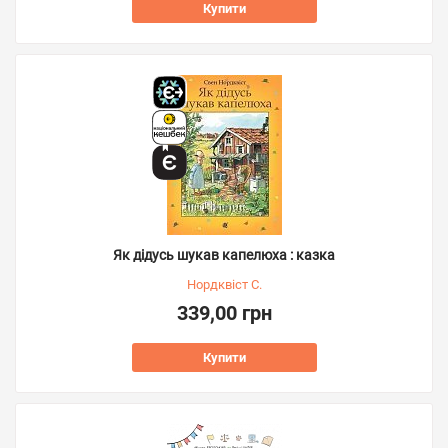
Купити
Як дідусь шукав капелюха : казка
Нордквіст С.
339,00 грн
Купити