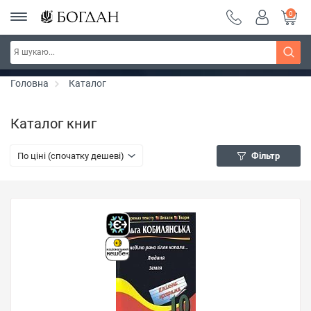
0
Серія "Чейзіана" ~ знижка 20%
Дізнатись більше
Головна
Каталог
Каталог книг
По ціні (спочатку дешеві)
Фільтр