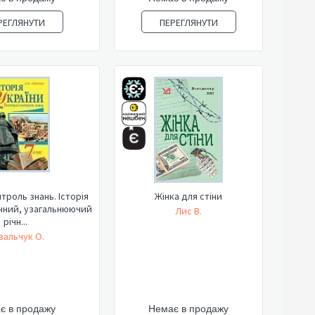
РЕГЛЯНУТИ
ПЕРЕГЛЯНУТИ
троль знань. Історія
Жінка для стіни
очний, узагальнюючий
Лис В.
річн...
вальчук О.
є в продажу
Немає в продажу