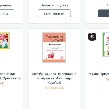
продажу
Немає в продажу
1
ЯНУТИ
ПЕРЕГЛЯНУТИ
акладки для
Англійська мова : календарне
Раз,два,три,ч
3 (Орнаменти)
планування : 4 кл. (підр.
Ч
Карп’юк)
 Т.
Андрієнко А.