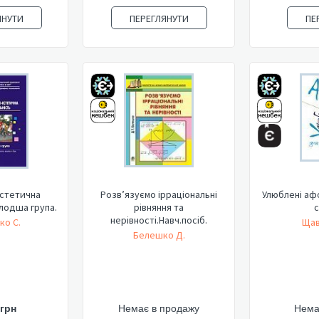
ЯНУТИ
ПЕРЕГЛЯНУТИ
ПЕ
стетична
Розв’язуємо ірраціональні
Улюблені аф
олодша група.
рівняння та
с
нерівності.Навч.посіб.
ко С.
Щав
Белешко Д.
 грн
Немає в продажу
Нема