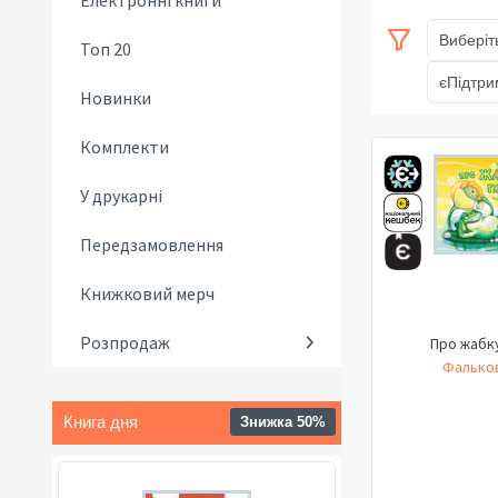
Електронні книги
Виберіт
Топ 20
єПідтри
Новинки
Комплекти
У друкарні
Передзамовлення
Книжковий мерч
Розпродаж
Про жабку
Фальков
Книга дня
Знижка 50%