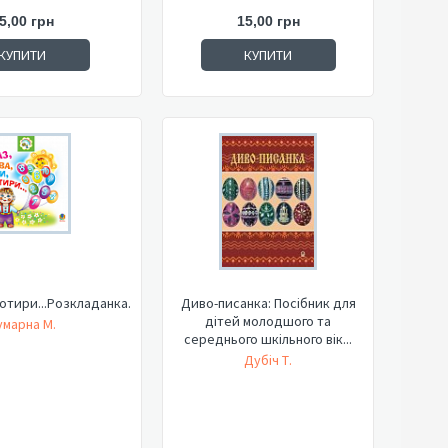
5,00 грн
15,00 грн
КУПИТИ
КУПИТИ
отири...Розкладанка.
Диво-писанка: Посібник для
дітей молодшого та
умарна М.
середнього шкільного вік...
Дубіч Т.