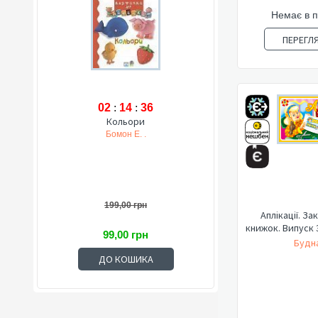
Немає в 
ПЕРЕГЛ
02
:
14
:
35
Кольори
Бомон Е. .
199,00 грн
Аплікації. З
книжок. Випуск 
99,00 грн
Будна
ДО КОШИКА