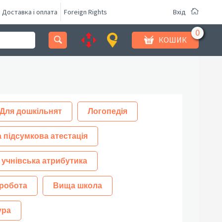
Доставка і оплата
Foreign Rights
Вхід
КОШИК
Для дошкільнят
Логопедія
 підсумкова атестація
 учнівська атрибутика
робота
Вища школа
ура