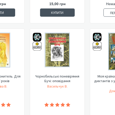
 грн
15,00 грн
Нема
ТИ
КУПИТИ
ПЕ
онитель. Для
Чорнобильські поневіряння
Моя країна 
7 років
Бучі: оповідання
диктантів з 
ва В.
Васильчук В.
Дом