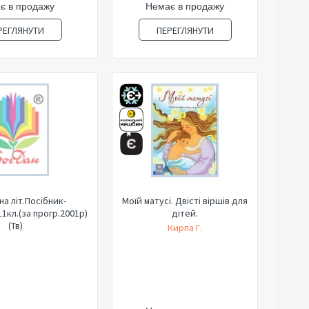
є в продажу
Немає в продажу
РЕГЛЯНУТИ
ПЕРЕГЛЯНУТИ
а літ.Посібник-
Моїй матусі. Двісті віршів для
1кл.(за прогр.2001р)
дітей.
(Тв)
Кирпа Г.