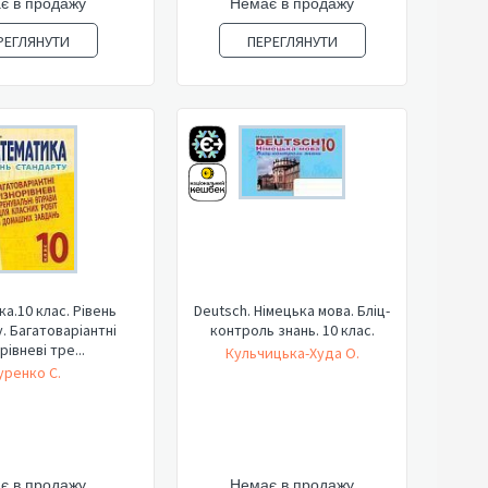
є в продажу
Немає в продажу
РЕГЛЯНУТИ
ПЕРЕГЛЯНУТИ
а.10 клас. Рівень
Deutsch. Німецька мова. Бліц-
. Багатоваріантні
контроль знань. 10 клас.
рівневі тре...
Кульчицька-Худа О.
уренко С.
є в продажу
Немає в продажу