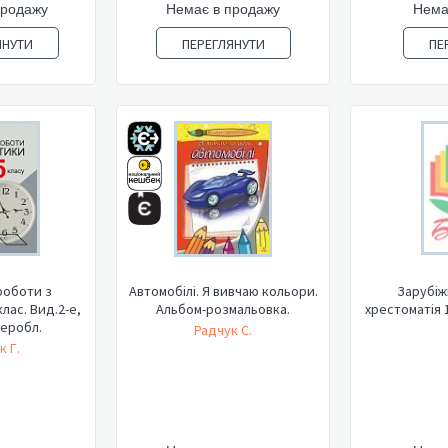
продажу
Немає в продажу
Нема
ЯНУТИ
ПЕРЕГЛЯНУТИ
ПЕ
роботи з
Автомобілі. Я вивчаю кольори.
Зарубіжн
клас. Вид.2-е,
Альбом-розмальовка.
хрестоматія 1
реробл.
Радчук С.
к Г.