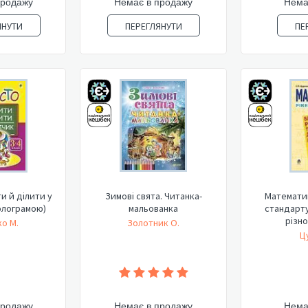
продажу
Немає в продажу
Нема
ЯНУТИ
ПЕРЕГЛЯНУТИ
ПЕ
и й ділити у
Зимові свята. Читанка-
Математик
голограмою)
мальованка
стандарту
різно
о М.
Золотник О.
Ц
продажу
Немає в продажу
Нема