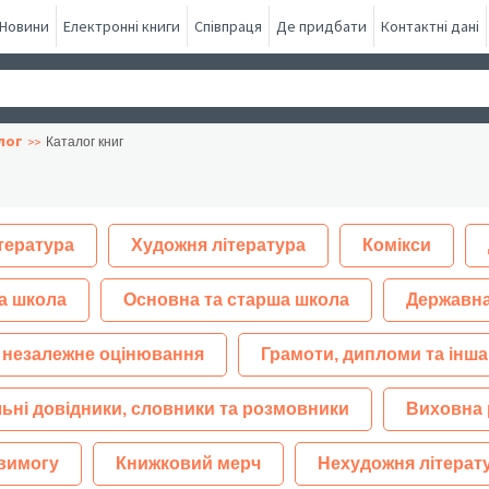
Новини
Електронні книги
Співпраця
Де придбати
Контактні дані
лог
Каталог книг
тература
Художня література
Комікси
а школа
Основна та старша школа
Державна
 незалежне оцінювання
Грамоти, дипломи та інша
ьні довідники, словники та розмовники
Виховна 
 вимогу
Книжковий мерч
Нехудожня літерат