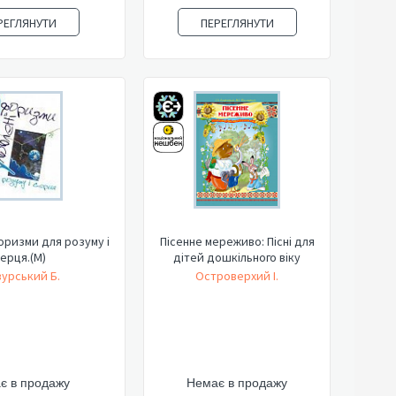
РЕГЛЯНУТИ
ПЕРЕГЛЯНУТИ
оризми для розуму і
Пісенне мереживо: Пісні для
ерця.(М)
дітей дошкільного віку
урський Б.
Островерхий І.
є в продажу
Немає в продажу