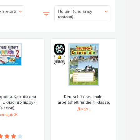
ип книги
По ціні (спочатку
дешеві)
ров’я. Картки для
Deutsch. Leseschule:
: 2 клас.(до підруч.
arbeitsheft fur die 4. Klasse.
Гнатюк)
Дікал І.
лінщак Ж.