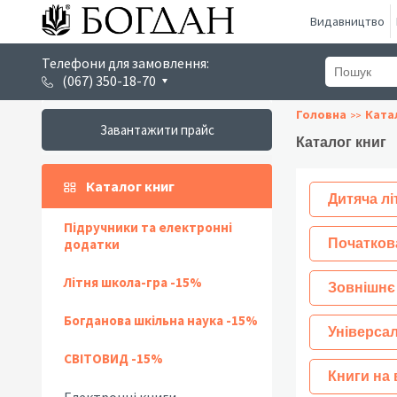
Видавництво
Телефони для замовлення:
(067) 350-18-70
Головна
Ката
Завантажити прайс
Каталог книг
Каталог книг
Дитяча лі
Підручники та електронні
додатки
Початков
Літня школа-гра -15%
Зовнішнє
Богданова шкільна наука -15%
Універсал
СВІТОВИД -15%
Книги на