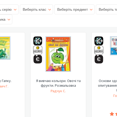
ь серію
Виберіть клас
Виберіть предмет
Виберіть т
мка
 Гапку.
Я вивчаю кольори. Овочі та
Основи здо
фрукти. Розмальовка
опитування 
ич Г.
Радчук С.
Го