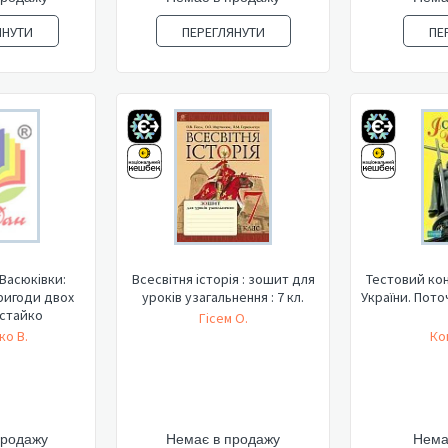
ЯНУТИ
ПЕРЕГЛЯНУТИ
ПЕ
Васюківки:
Всесвітня історія : зошит для
Тестовий кон
пригоди двох
уроків узагальнення : 7 кл.
України. Пот
естайко
Гісем О.
ко В.
Ко
продажу
Немає в продажу
Нема