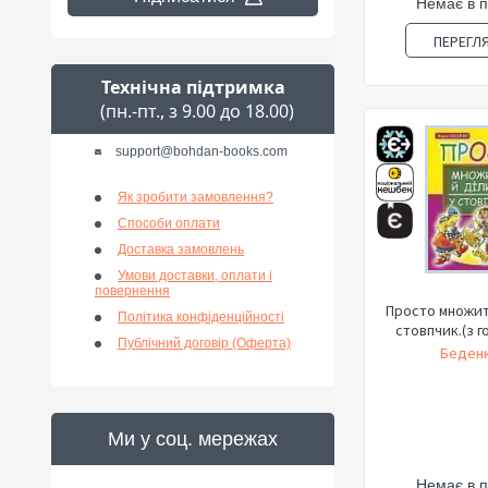
Немає в 
ПЕРЕГЛ
Технічна підтримка
(пн.-пт., з 9.00 до 18.00)
support@bohdan-books.com
Як зробити замовлення?
Способи оплати
Доставка замовлень
Умови доставки, оплати і
повернення
Просто множит
Політика конфіденційності
стовпчик.(з 
Публічний договір (Оферта)
Беденк
Ми у соц. мережах
Немає в 