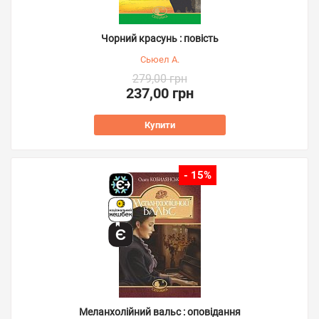
Чорний красунь : повість
Сьюел А.
279,00 грн
237,00 грн
Купити
- 15%
Меланхолійний вальс : оповідання