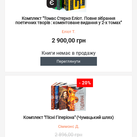
Комплект "Томас Стернз Еліот. Повне зібрання
поетичних творів : коментоване видання у 2-х томах"
Еліот Т.
2 900,00 грн
Книги немає в продажу
Переглянути
- 20%
Комплект "Пісні Гіперіона" (Чумацький шлях)
Сіммонс Д.
2 896,00 грн