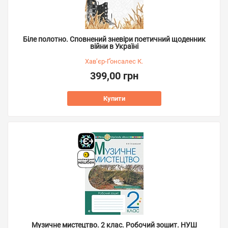
Біле полотно. Сповнений зневіри поетичний щоденник
війни в Україні
Хав’єр-Ґонсалес К.
399,00 грн
Купити
Музичне мистецтво. 2 клас. Робочий зошит. НУШ