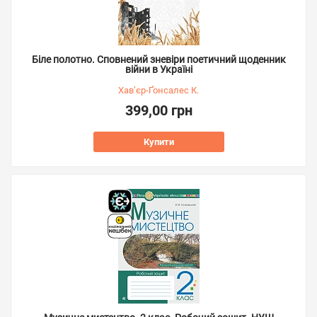
Біле полотно. Сповнений зневіри поетичний щоденник
війни в Україні
Хав’єр-Ґонсалес К.
399,00 грн
Купити