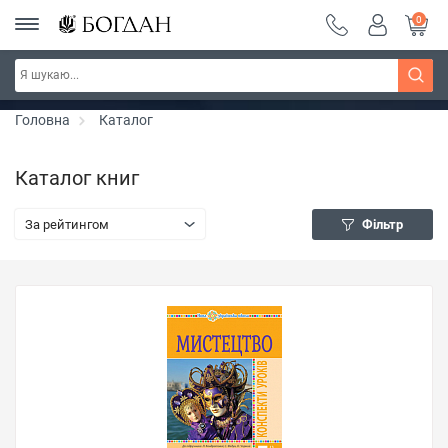
0
Серія "Чейзіана" ~ знижка 20%
Дізнатись більше
Головна
Каталог
Каталог книг
За рейтингом
Фільтр