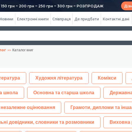
50 грн ~ 200 грн ~ 250 грн ~ 300 грн ~ РОЗПРОДАЖ
Діз
Новини
Електронні книги
Співпраця
Де придбати
Контактні дані
лог
Каталог книг
тература
Художня література
Комікси
а школа
Основна та старша школа
Державна
 незалежне оцінювання
Грамоти, дипломи та інша
ьні довідники, словники та розмовники
Виховна 