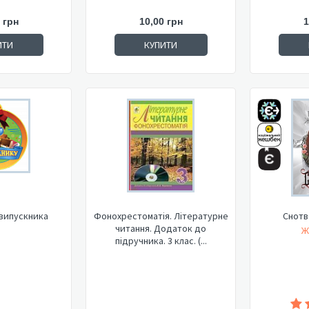
 грн
10,00 грн
1
ИТИ
КУПИТИ
випускника
Фонохрестоматія. Літературне
Снотв
читання. Додаток до
Ж
підручника. 3 клас. (...