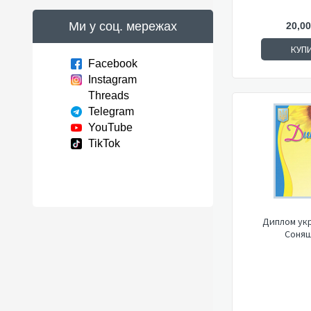
Ми у соц. мережах
20,00
КУП
Facebook
Instagram
Threads
Telegram
YouTube
TikTok
Диплом укр
Соняш