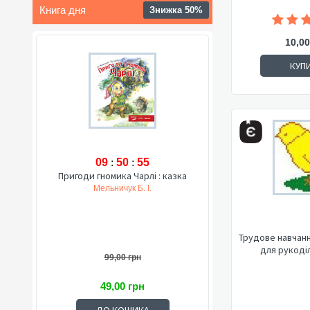
Книга дня
Знижка 50%
10,00
КУП
09
:
50
:
54
Пригоди гномика Чарлі : казка
Мельничук Б. І.
Трудове навчання
для рукоділ
99,00 грн
49,00 грн