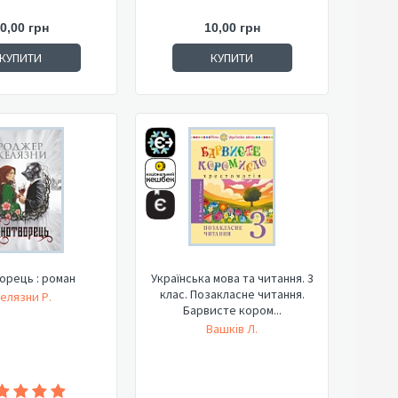
0,00 грн
10,00 грн
КУПИТИ
КУПИТИ
орець : роман
Українська мова та читання. 3
клас. Позакласне читання.
елязни Р.
Барвисте кором...
Вашків Л.