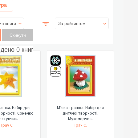
ура
ип книги
За рейтингом
йдено
0
книг
рашка. Набір для
М’яка іграшка. Набір для
ворчості. Сонечко
дитячої творчості.
естунчик.
Мухоморчик.
Трач С.
Трач С.