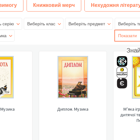
 вимогу
Книжковий мерч
Нехудожня літерат
ь серію
Виберіть клас
Виберіть предмет
Виберіть т
мка
Показати
Зна
 Музика
Диплом. Музика
М’яка іг
дитячої т
П