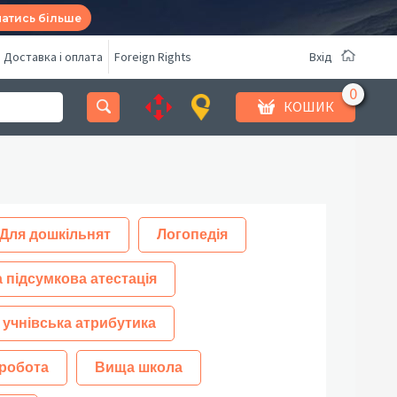
натись більше
Доставка і оплата
Foreign Rights
Вхід
КОШИК
Для дошкільнят
Логопедія
 підсумкова атестація
 учнівська атрибутика
робота
Вища школа