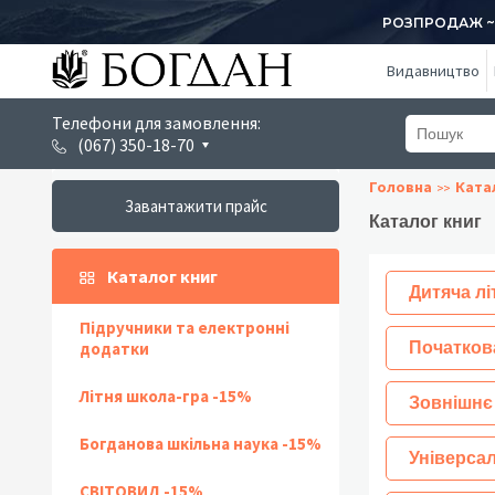
РОЗПРОДАЖ ~ 1
Видавництво
Телефони для замовлення:
(067) 350-18-70
Головна
Ката
Завантажити прайс
Каталог книг
Каталог книг
Дитяча лі
Підручники та електронні
додатки
Початков
Літня школа-гра -15%
Зовнішнє
Богданова шкільна наука -15%
Універсал
СВІТОВИД -15%