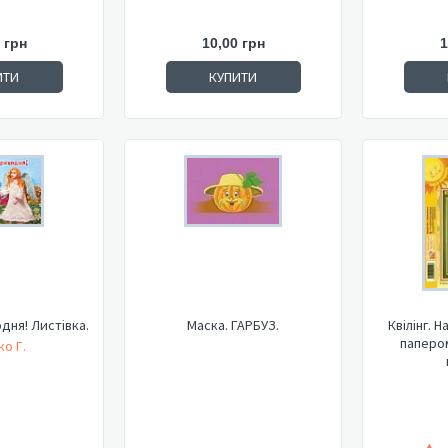
 грн
10,00 грн
1
ИТИ
КУПИТИ
дня! Листівка.
Маска. ГАРБУЗ.
Квілінг. 
папером
о Г.