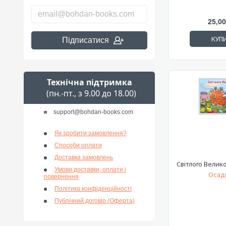
25,00
КУП
Підписатися
Технічна підтримка
(пн.-пт., з 9.00 до 18.00)
support@bohdan-books.com
Як зробити замовлення?
Способи оплати
Доставка замовлень
Світлого Велико
Умови доставки, оплати і
Осадк
повернення
Політика конфіденційності
Публічний договір (Оферта)