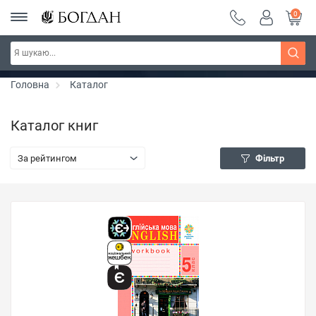
0
Серія "Вандербікери" ~ знижка 25%
Дізнатись більше
Головна
Каталог
Каталог книг
За рейтингом
Фільтр