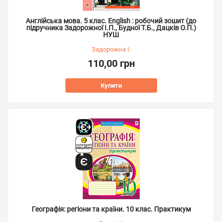
Англійська мова. 5 клас. English : робочий зошит (до
підручника Задорожної І.П., Будної Т.Б., Дацків О.П.)
НУШ
Задорожна І.
110,00 грн
Купити
Географія: регіони та країни. 10 клас. Практикум