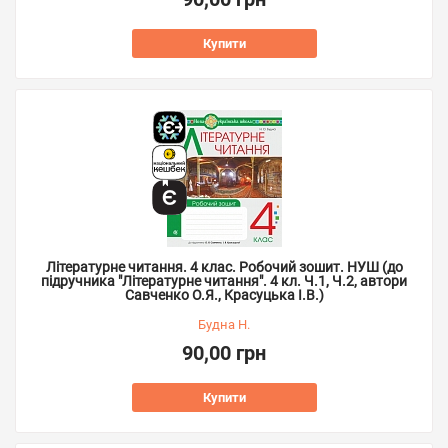
Купити
Літературне читання. 4 клас. Робочий зошит. НУШ (до
підручника "Літературне читання". 4 кл. Ч.1, Ч.2, автори
Савченко О.Я., Красуцька І.В.)
Будна Н.
90,00 грн
Купити