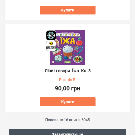
Купити
Ліпи і говори. Їжа. Кн. 3
Рожнів В.
90,00 грн
Купити
Показано
16
книг з
6045
Завантажити ще