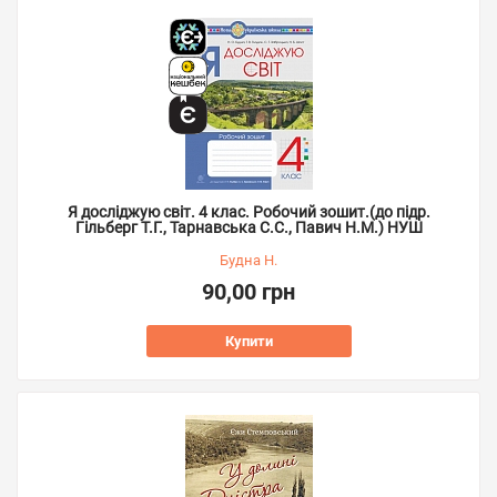
Я досліджую світ. 4 клас. Робочий зошит.(до підр.
Гільберг Т.Г., Тарнавська С.С., Павич Н.М.) НУШ
Будна Н.
90,00 грн
Купити