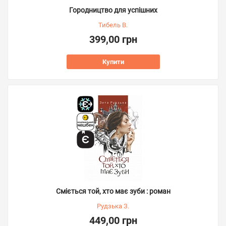
Городництво для успішних
Тибель В.
399,00 грн
Купити
Сміється той, хто має зуби : роман
Рудзька З.
449,00 грн