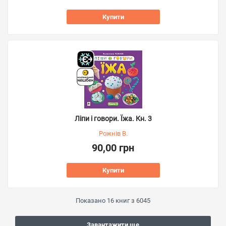
Купити
Ліпи і говори. Їжа. Кн. 3
Рожнів В.
90,00 грн
Купити
Показано
16
книг з
6045
Завантажити ще