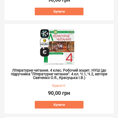
Купити
Літературне читання. 4 клас. Робочий зошит. НУШ (до
підручника "Літературне читання". 4 кл. Ч.1, Ч.2, автори
Савченко О.Я., Красуцька І.В.)
Будна Н.
90,00 грн
Купити