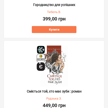
Городництво для успішних
Тибель В.
399,00 грн
Купити
Сміється той, хто має зуби : роман
Рудзька З.
449,00 грн