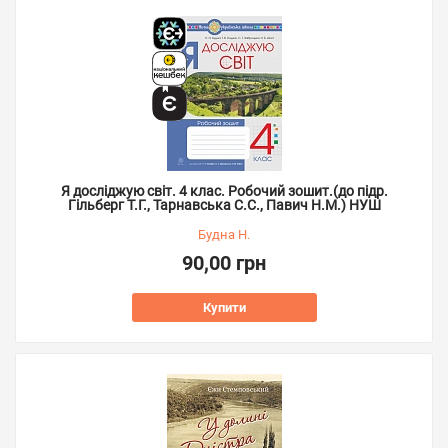
Я досліджую світ. 4 клас. Робочий зошит.(до підр.
Гільберг Т.Г., Тарнавська С.С., Павич Н.М.) НУШ
Будна Н.
90,00 грн
Купити