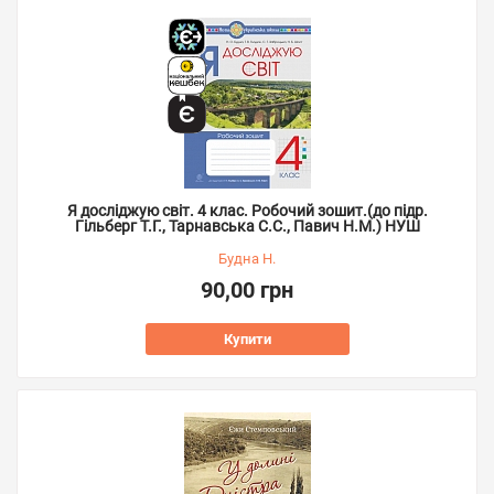
Я досліджую світ. 4 клас. Робочий зошит.(до підр.
Гільберг Т.Г., Тарнавська С.С., Павич Н.М.) НУШ
Будна Н.
90,00 грн
Купити