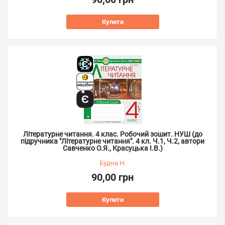
Купити
Літературне читання. 4 клас. Робочий зошит. НУШ (до
підручника "Літературне читання". 4 кл. Ч.1, Ч.2, автори
Савченко О.Я., Красуцька І.В.)
Будна Н.
90,00 грн
Купити