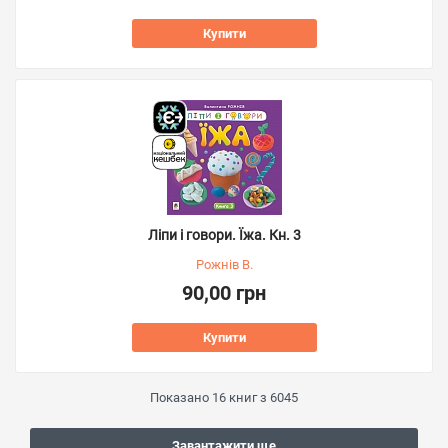
Купити
Ліпи і говори. Їжа. Кн. 3
Рожнів В.
90,00 грн
Купити
Показано
16
книг з
6045
Завантажити ще