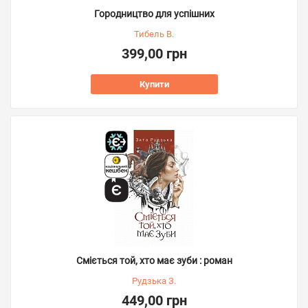
Городництво для успішних
Тибель В.
399,00 грн
Купити
Сміється той, хто має зуби : роман
Рудзька З.
449,00 грн