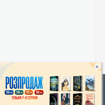
Rights
|
Інтернет-магазин «Видавництво Богдан»:
46018, м. Тернопіль, А/С 529
Тел.: (067) 350-18-70, (066) 727-17-62