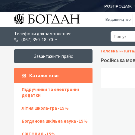
РОЗПРОДАЖ ~ 1
Видавництво
Телефони для замовлення:
(067) 350-18-70
Головна
Ката
Завантажити прайс
Російська мов
Каталог книг
Підручники та електронні
додатки
Літня школа-гра -15%
Богданова шкільна наука -15%
СВІТОВИД -15%