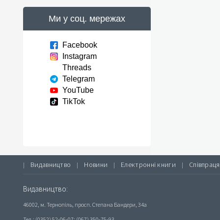
Ми у соц. мережах
Facebook
Instagram
Threads
Telegram
YouTube
TikTok
Видавництво
Новини
Електронні книги
Співпраця
|
|
|
|
Видавництво:
46002, м. Тернопіль, просп. Степана Бандери, 34а
Тел.: (0352) 52-06-07; (067) 350-75-93