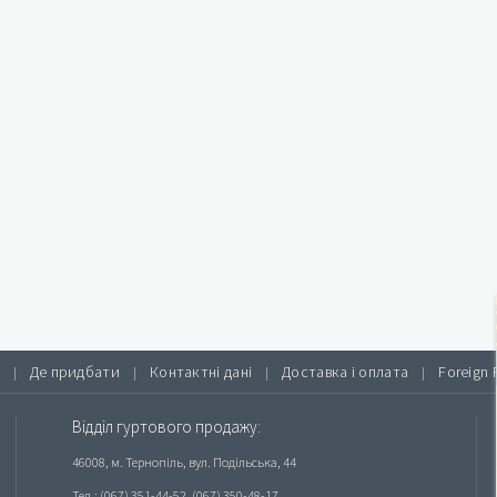
Де придбати
Контактні дані
Доставка і оплата
Foreign 
|
|
|
|
Відділ гуртового продажу:
46008, м. Тернопіль, вул. Подільська, 44
Тел.: (067) 351-44-52, (067) 350-48-17