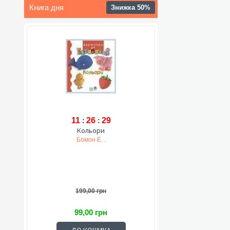
Книга дня
Знижка 50%
11
:
26
:
28
Кольори
Бомон Е. .
199,00 грн
99,00 грн