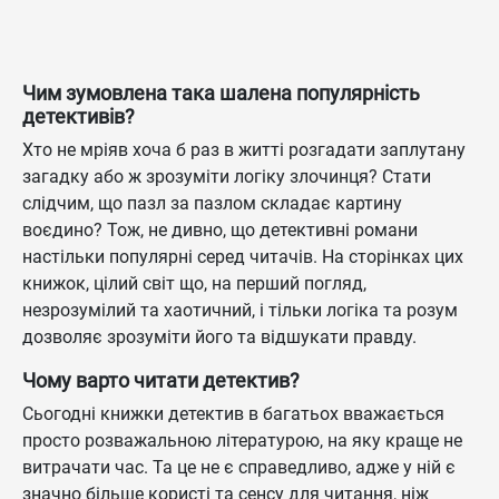
Чим зумовлена така шалена популярність
детективів?
Хто не мріяв хоча б раз в житті розгадати заплутану
загадку або ж зрозуміти логіку злочинця? Стати
слідчим, що пазл за пазлом складає картину
воєдино? Тож, не дивно, що детективні романи
настільки популярні серед читачів. На сторінках цих
книжок, цілий світ що, на перший погляд,
незрозумілий та хаотичний, і тільки логіка та розум
дозволяє зрозуміти його та відшукати правду.
Чому варто читати детектив?
Сьогодні книжки детектив в багатьох вважається
просто розважальною літературою, на яку краще не
витрачати час. Та це не є справедливо, адже у ній є
значно більше користі та сенсу для читання, ніж