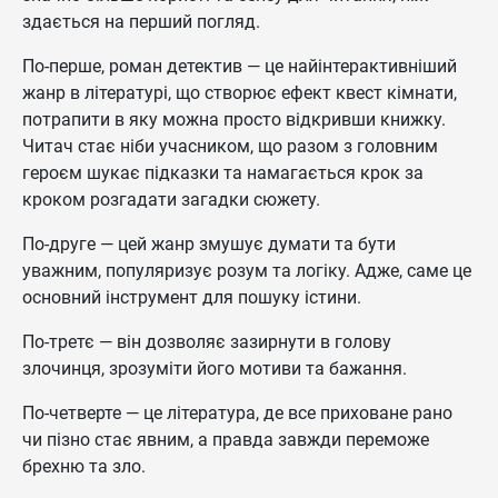
здається на перший погляд.
По-перше, роман детектив — це найінтерактивніший
жанр в літературі, що створює ефект квест кімнати,
потрапити в яку можна просто відкривши книжку.
Читач стає ніби учасником, що разом з головним
героєм шукає підказки та намагається крок за
кроком розгадати загадки сюжету.
По-друге — цей жанр змушує думати та бути
уважним, популяризує розум та логіку. Адже, саме це
основний інструмент для пошуку істини.
По-третє — він дозволяє зазирнути в голову
злочинця, зрозуміти його мотиви та бажання.
По-четверте — це література, де все приховане рано
чи пізно стає явним, а правда завжди переможе
брехню та зло.