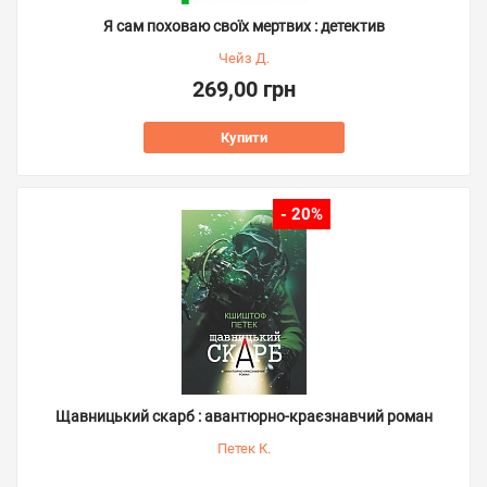
Я сам поховаю своїх мертвих : детектив
Чейз Д.
269,00 грн
Купити
- 20%
Щавницький скарб : авантюрно-краєзнавчий роман
Петек К.