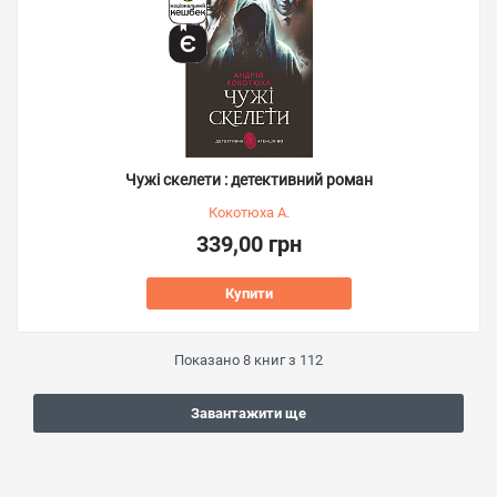
Чужі скелети : детективний роман
Кокотюха А.
339,00 грн
Купити
Показано
8
книг з
112
Завантажити ще