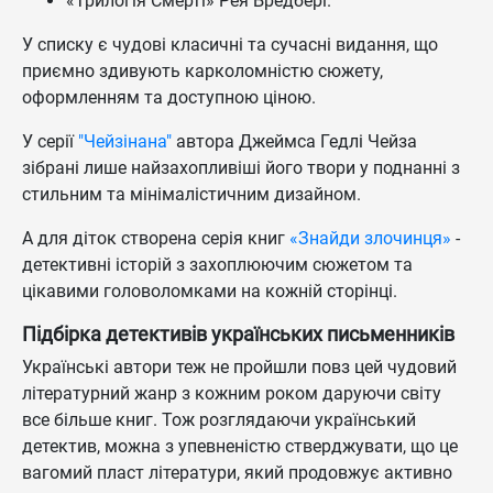
«Трилогія Cмерті» Рея Бредбері.
У списку є чудові класичні та сучасні видання, що
приємно здивують карколомністю сюжету,
оформленням та доступною ціною.
У серії
"Чейзінана"
автора Джеймса Гедлі Чейза
зібрані лише найзахопливіші його твори у поднанні з
стильним та мінімалістичним дизайном.
А для діток створена серія книг
«
Знайди злочинця»
-
детективні історій з захоплюючим сюжетом та
цікавими головоломками на кожній сторінці.
Підбірка детективів українських письменників
Українські автори теж не пройшли повз цей чудовий
літературний жанр з кожним роком даруючи світу
все більше книг. Тож розглядаючи український
детектив, можна з упевненістю стверджувати, що це
вагомий пласт літератури, який продовжує активно