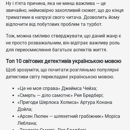
Ну і п'ята причина, яка не менш важлива — це
звичайно, неймовірно захопливий сюжет, що до кінця
триматиме в напрузі свого читача. Дозволить йому
відпочити від побутових проблем та турбот.
Тож, можна сміливо стверджувати, що даний жанр є
не просто розважальним, він відіграє важливу роль
для переосмислення багатьох аспектів життя.
Топ 10 світових детективів українською мовою
Щоб зрозуміти, що почитати розгляньмо популярні
детективи світу перекладені українською мовою.
«Це не моя справа» Джеймса Чейза;
«Смерть — діло самотнє» Рея Бредбері;
«Пригоди Шерлока Холмса» Артура Конана
Дойла;
«Арсен Люпен — шляхетний грабіжник» Моріса
Леблана;