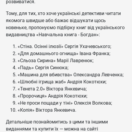
розвиватися.
Тому, для тих, хто хоче українські детективи читати
якомога швидше або бажає відшукати щось
новеньке, пропонуємо підбірку книг від українського
видавництва «Навчальна книга - Богдан»:
«Стіна. Осінні ілюзії» Сергія Ухачевського;
«Для домашнього огнища» Івана Франка;
«Сльоза Сирина» Марії Лавренюк;
«Падь» Сергія Синюка;
«Машина для вбивства» Олександра Левченка;
«Шлюбні ігрища жаб» Андрія Кокотюхи;
«Тенета 2.0» Віктора Янкевича;
«Пророчиця» Андрія Кокотюхи;
«Не проси пощади у тіні» Олексія Волкова;
«Копія» Віктора Янкевича.
Детальніше познайомитись з цими та іншими
виданнями та купити їх — можна на сайті