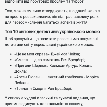
відпочити від побутових проблем та турбот.
Тож, можна сміливо стверджувати, що даний жанр є
не просто розважальним, він відіграє важливу роль
для переосмислення багатьох аспектів життя.
Топ 10 світових детективів українською мовою
Щоб зрозуміти, що почитати розгляньмо популярні
детективи світу перекладені українською мовою.
«Це не моя справа» Джеймса Чейза;
«Смерть — діло самотнє» Рея Бредбері;
«Пригоди Шерлока Холмса» Артура Конана
Дойла;
«Арсен Люпен — шляхетний грабіжник» Моріса
Леблана;
«Трилогія Cмерті» Рея Бредбері.
У списку є чудові класичні та сучасні видання, що
приємно здивують карколомністю сюжету,