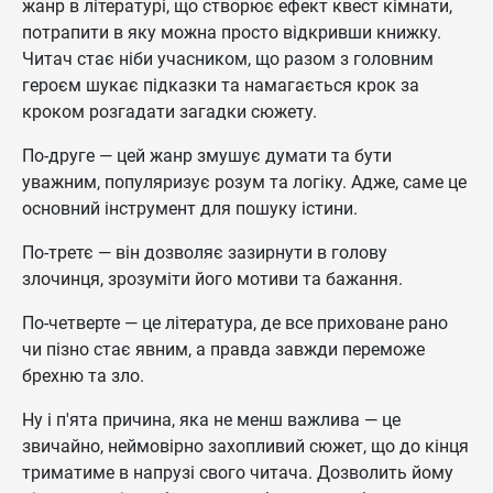
жанр в літературі, що створює ефект квест кімнати,
потрапити в яку можна просто відкривши книжку.
Читач стає ніби учасником, що разом з головним
героєм шукає підказки та намагається крок за
кроком розгадати загадки сюжету.
По-друге — цей жанр змушує думати та бути
уважним, популяризує розум та логіку. Адже, саме це
основний інструмент для пошуку істини.
По-третє — він дозволяє зазирнути в голову
злочинця, зрозуміти його мотиви та бажання.
По-четверте — це література, де все приховане рано
чи пізно стає явним, а правда завжди переможе
брехню та зло.
Ну і п'ята причина, яка не менш важлива — це
звичайно, неймовірно захопливий сюжет, що до кінця
триматиме в напрузі свого читача. Дозволить йому