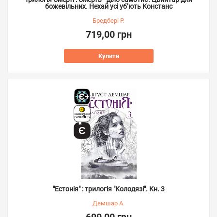
божевільних. Нехай усі уб’ють Констанс
Бредбері Р.
719,00 грн
Купити
"Естонія" : трилогія "Колодязі". Кн. 3
Демшар А.