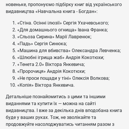
новеньке, пропонуємо підбірку книг від українського
видавництва «Навчальна книга - Богдан»:
«Стіна. Осінні ілюзії» Сергія Ухачевського;
«Для домашнього огнища» Івана Франка;
«Сльоза Сирина» Марії Лавренюк;
«Падь» Сергія Синюка;
«Машина для вбивства» Олександра Левченка;
«Шлюбні ігрища жаб» Андрія Кокотюхи;
«Тенета 2.0» Віктора Янкевича;
«Пророчиця» Андрія Кокотюхи;
«Не проси пощади у тіні» Олексія Волкова;
«Копія» Віктора Янкевича.
Детальніше познайомитись з цими та іншими
виданнями та купити їх — можна на сайті
видавництва. І вже за декілька днів вподобана книга
буде у ваших руках. Тож, не зволікайте та
продовжуйте насолоджуватись читанням разом з