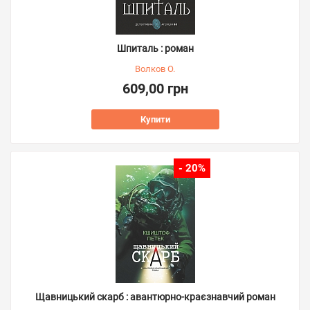
Шпиталь : роман
Волков О.
609,00 грн
Купити
- 20%
Щавницький скарб : авантюрно-краєзнавчий роман