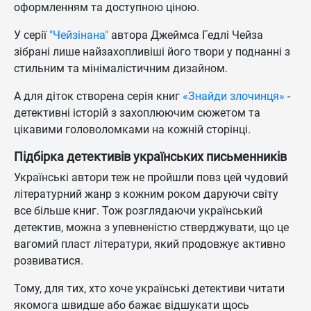
оформленням та доступною ціною.
У серії
"Чейзінана"
автора Джеймса Гедлі Чейза
зібрані лише найзахопливіші його твори у поднанні з
стильним та мінімалістичним дизайном.
А для діток створена серія книг
«
Знайди злочинця»
-
детективні історій з захоплюючим сюжетом та
цікавими головоломками на кожній сторінці.
Підбірка детективів українських письменників
Українські автори теж не пройшли повз цей чудовий
літературний жанр з кожним роком даруючи світу
все більше книг. Тож розглядаючи український
детектив, можна з упевненістю стверджувати, що це
вагомий пласт літератури, який продовжує активно
розвиватися.
Тому, для тих, хто хоче українські детективи читати
якомога швидше або бажає відшукати щось