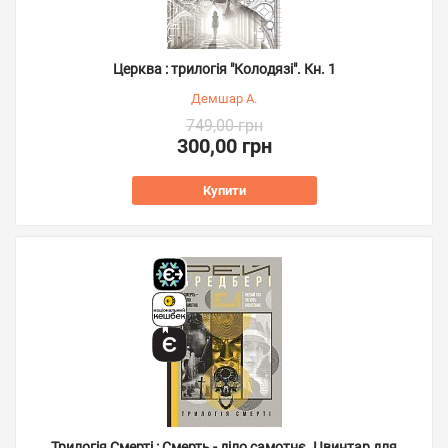
Церква : трилогія "Колодязі". Кн. 1
Демшар А.
749,00 грн
300,00 грн
Купити
Трилогія Cмерті : Смерть - діло самотнє. Цвинтар для