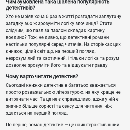
Чим зумовлена така шалена популярність
детективів?
Хто не мріяв хоча б раз в житті розгадати заплутану
загадку або ж зрозуміти логіку злочинця? Стати
слідчим, що пазл за пазлом складає картину
воєдино? Тож, не дивно, що детективні романи
настільки популярні серед читачів. На сторінках цих
книжок, цілий світ що, на перший погляд,
незрозумілий та хаотичний, і тільки логіка та розум
дозволяє зрозуміти його та відшукати правду.
Чому варто читати детектив?
Сьогодні книжки детектив в багатьох вважається
просто розважальною літературою, на яку краще не
витрачати час. Та це не є справедливо, адже у ній є
значно більше користі та сенсу для читання, ніж
здається на перший погляд.
По-перше, роман детектив — це найінтерактивніший