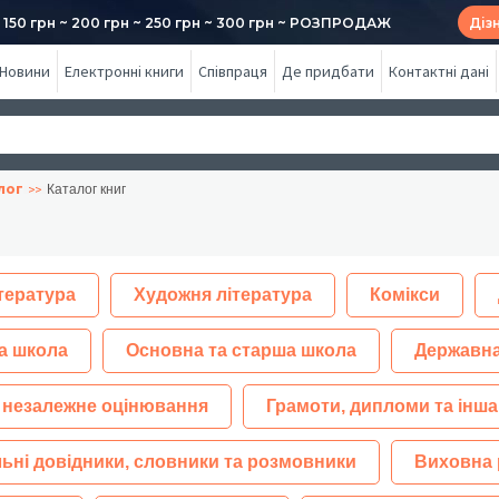
50 грн ~ 200 грн ~ 250 грн ~ 300 грн ~ РОЗПРОДАЖ
Діз
Новини
Електронні книги
Співпраця
Де придбати
Контактні дані
лог
Каталог книг
тература
Художня література
Комікси
а школа
Основна та старша школа
Державна
 незалежне оцінювання
Грамоти, дипломи та інша
ьні довідники, словники та розмовники
Виховна 