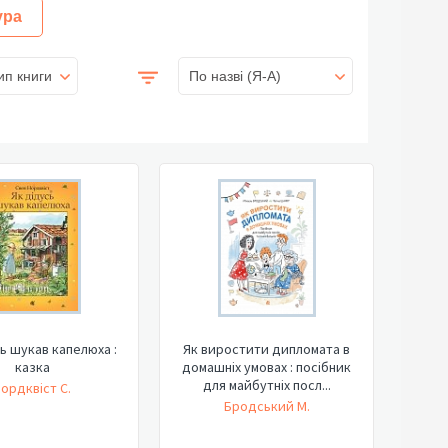
ура
ип книги
По назві (Я-А)
ь шукав капелюха :
Як виростити дипломата в
казка
домашніх умовах : посібник
для майбутніх посл...
ордквіст С.
Бродський М.