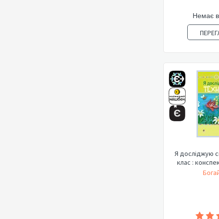
Немає в
ПЕРЕГ
Я досліджую сві
клас : конспе
Богай