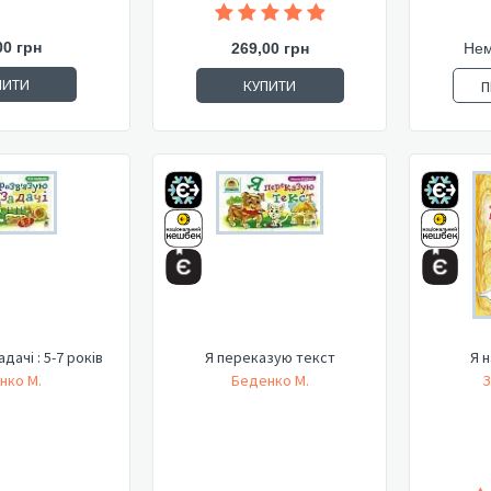
00 грн
269,00 грн
Нем
ПИТИ
КУПИТИ
П
дачі : 5-7 років
Я переказую текст
Я н
нко М.
Беденко М.
З