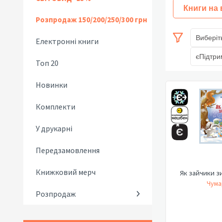
Книги на
Розпродаж 150/200/250/300 грн
Виберіт
Електронні книги
єПідтри
Топ 20
Новинки
Комплекти
У друкарні
Передзамовлення
Книжковий мерч
Як зайчики з
Чума
Розпродаж