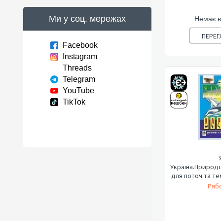
Ми у соц. мережах
Немає в
ПЕРЕГ
Facebook
Instagram
Threads
Telegram
YouTube
TikTok
Україна.Природ
для поточ.та те
к
Рябо