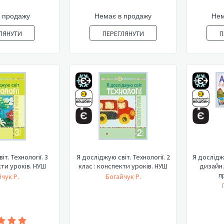
 продажу
Немає в продажу
Нем
ЛЯНУТИ
ПЕРЕГЛЯНУТИ
П
т. Технології. 3
Я досліджую світ. Технології. 2
Я досліджу
кти уроків. НУШ
клас : конспекти уроків. НУШ
дизайн.
п
чук Р.
Богайчук Р.