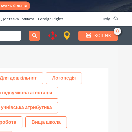
натись більше
Доставка і оплата
Foreign Rights
Вхід
КОШИК
Для дошкільнят
Логопедія
 підсумкова атестація
 учнівська атрибутика
робота
Вища школа