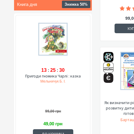
Книга дня
Знижка 50%
99,0
КУ
13
:
25
:
29
Пригоди гномика Чарлі : казка
Мельничук Б. І.
Як визначити р
розвитку дити
99,00 грн
готовн
Барташ
49,00 грн