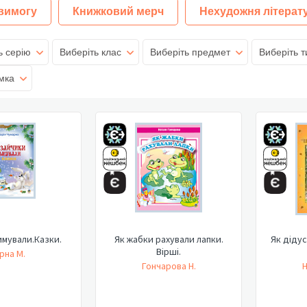
 вимогу
Книжковий мерч
Нехудожня літерат
ь серію
Виберіть клас
Виберіть предмет
Виберіть т
мка
имували.Казки.
Як жабки рахували лапки.
Як дідус
Вірші.
рна М.
Гончарова Н.
Н