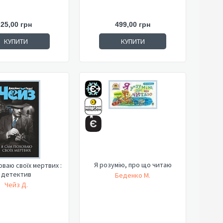
25,00 грн
499,00 грн
КУПИТИ
КУПИТИ
Я розумію, про що читаю
оваю своїх мертвих :
детектив
Беденко М.
Чейз Д.