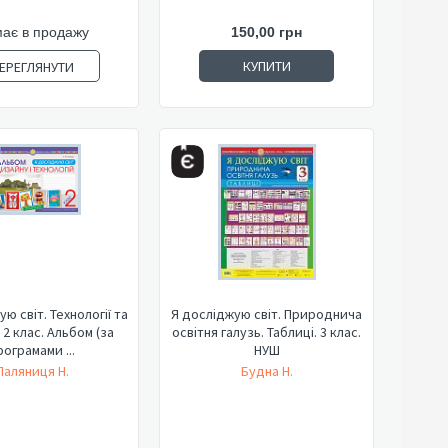
ає в продажу
150,00 грн
КУПИТИ
ЕРЕГЛЯНУТИ
ю світ. Технології та
Я досліджую світ. Природнича
 2 клас. Альбом (за
освітня галузь. Таблиці. 3 клас.
рограмами ...
НУШ
Паляниця Н.
Будна Н.