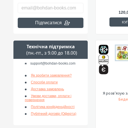
120,
КУ
Підписатися
Технічна підтримка
(пн.-пт., з 9.00 до 18.00)
support@bohdan-books.com
Як зробити замовлення?
Способи оплати
Доставка замовлень
Я розв’язую за
Умови доставки, оплати і
Беде
повернення
Політика конфіденційності
Публічний договір (Оферта)