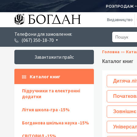
РОЗПРОДАЖ ~ 1
Видавництво
Телефони для замовлення:
(067) 350-18-70
Головна
Ката
Завантажити прайс
Каталог книг
Каталог книг
Дитяча лі
Підручники та електронні
додатки
Початков
Літня школа-гра -15%
Зовнішнє
Богданова шкільна наука -15%
Універсал
СВІТОВИД -15%