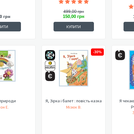
499,00 грн
150,00 грн
0 грн
ПИТИ
КУПИТИ
-30%
природи
Я, Зірка і балет : повість-казка
Я чекаю
р
он Е.
Мізюк В.