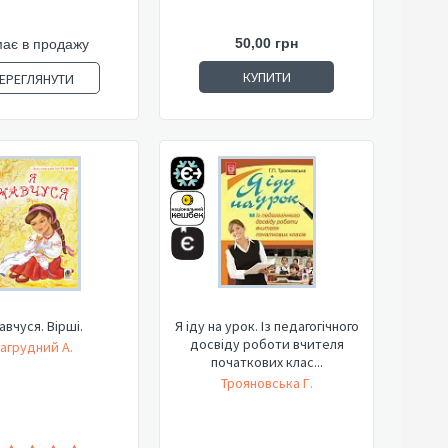
50,00 грн
ає в продажу
КУПИТИ
ЕРЕГЛЯНУТИ
авчуся. Вірші.
Я іду на урок. Із педагогічного
досвіду роботи вчителя
агрудний А.
початкових клас...
Трояновська Г.