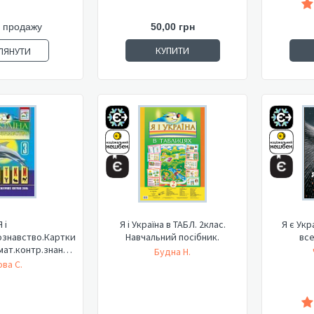
 продажу
50,00 грн
КУПИТИ
ЛЯНУТИ
Я і
Я і Україна в ТАБЛ. 2клас.
Я є Укр
ознавство.Картки
Навчальний посібник.
все
мат.контр.знань.3
Будна Н.
л...
ва С.