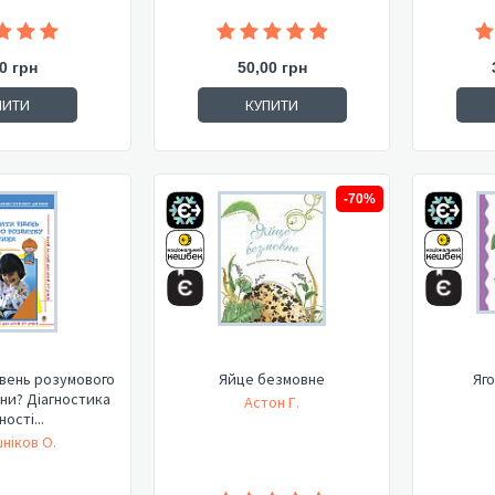
0 грн
50,00 грн
ПИТИ
КУПИТИ
-70%
івень розумового
Яйце безмовне
Яг
ни? Діагностика
Астон Г.
ості...
ніков О.