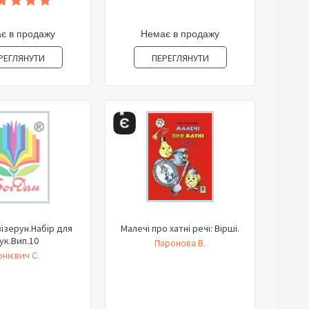
є в продажу
Немає в продажу
РЕГЛЯНУТИ
ПЕРЕГЛЯНУТИ
візерун.Набір для
Малечі про хатні речі: Вірші.
ук.Вип.10
Паронова В.
онієвич С.