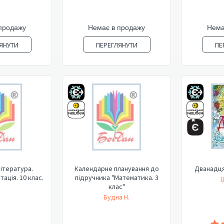
продажу
Немає в продажу
Нема
ЯНУТИ
ПЕРЕГЛЯНУТИ
ПЕ
література.
Календарне планування до
Дванадцят
ація. 10 клас.
підручника "Математика. 3
Ш
клас"
Будна Н.