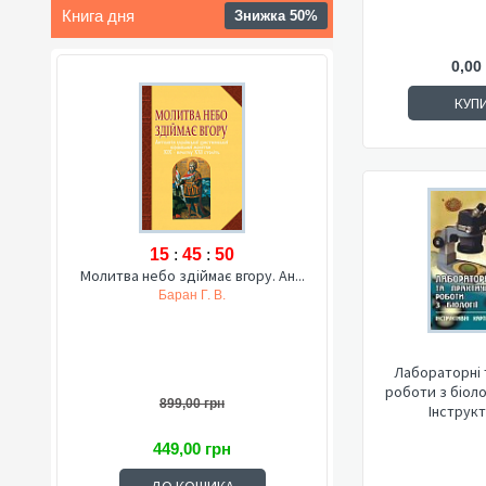
Книга дня
Знижка 50%
0,00
КУП
15
:
45
:
49
Молитва небо здіймає вгору. Ан...
Баран Г. В.
Лабораторні 
роботи з біолог
899,00 грн
Інструкти
449,00 грн