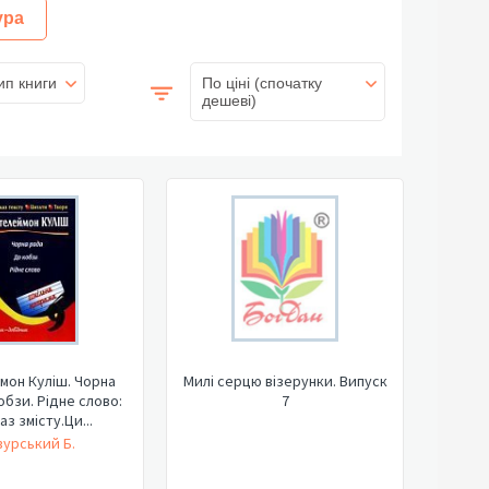
ура
ип книги
По ціні (спочатку
дешеві)
мон Куліш. Чорна
Милі серцю візерунки. Випуск
обзи. Рідне слово:
7
з змісту.Ци...
урський Б.