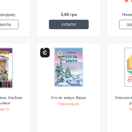
продажу
3,00 грн
Нема
КУПИТИ
ЯНУТИ
ПЕ
жки. Альбом-
Хто як зимує: Вірші.
Олесині 
ьовка.
р
Паронова В.
ик О.
Т