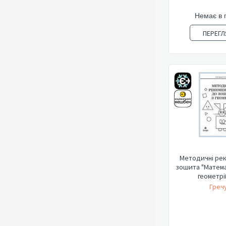
Немає в 
ПЕРЕГЛ
Методичні рек
зошита "Матема
геометрії.
Гречу