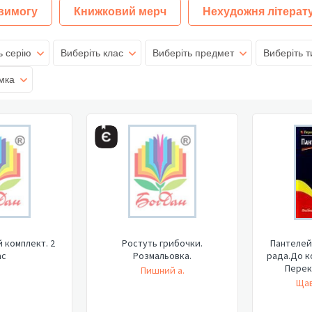
 вимогу
Книжковий мерч
Нехудожня літерат
ь серію
Виберіть клас
Виберіть предмет
Виберіть т
мка
 комплект. 2
Ростуть грибочки.
Пантелей
ас
Розмальовка.
рада.До к
Перека
Пишний а.
Щав