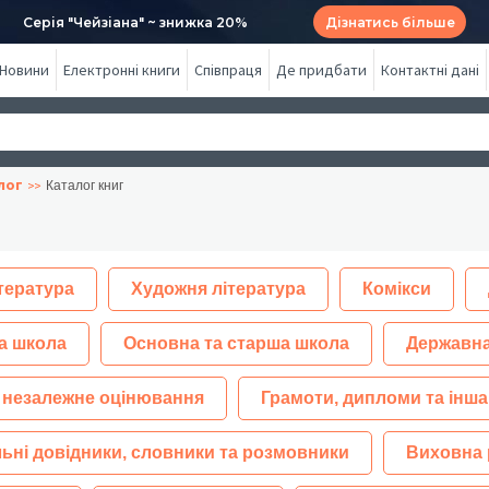
Серія "Чейзіана" ~ знижка 20%
Дізнатись більше
Новини
Електронні книги
Співпраця
Де придбати
Контактні дані
лог
Каталог книг
тература
Художня література
Комікси
а школа
Основна та старша школа
Державна
 незалежне оцінювання
Грамоти, дипломи та інша
ьні довідники, словники та розмовники
Виховна 