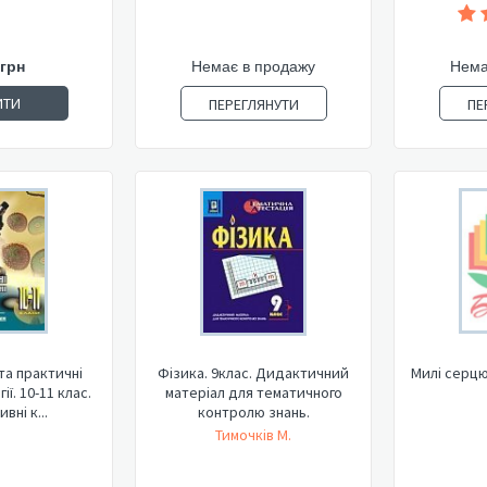
 грн
Немає в продажу
Нема
ИТИ
ПЕРЕГЛЯНУТИ
ПЕ
та практичні
Фізика. 9клас. Дидактичний
Милі серцю
ії. 10-11 клас.
матеріал для тематичного
вні к...
контролю знань.
Тимочків М.