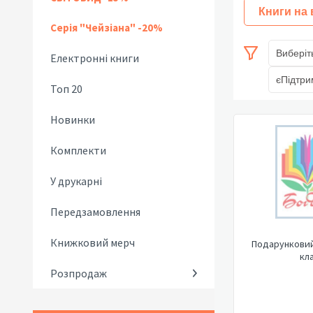
Книги на
Серія "Чейзіана" -20%
Виберіт
Електронні книги
єПідтри
Топ 20
Новинки
Комплекти
У друкарні
Передзамовлення
Книжковий мерч
Подарунковий
кл
Розпродаж