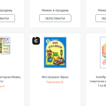
продажу
Немає в продажу
Нема
ЯНУТИ
ПЕРЕГЛЯНУТИ
ПЕ
атеріал/Живи,
Мої іграшки: Вірші
Алгебр
го/
тематичні 
Паронова В.
7 кл.В
а Н.