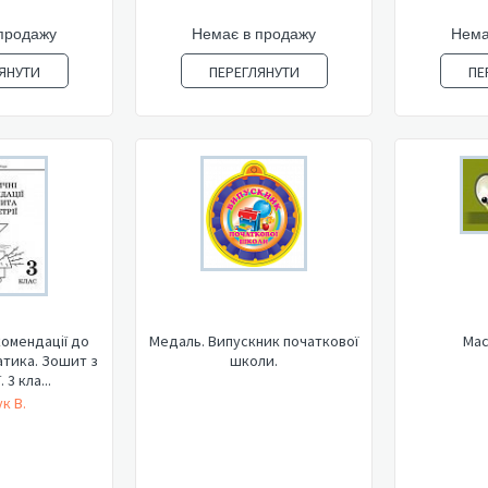
продажу
Немає в продажу
Нема
ЯНУТИ
ПЕРЕГЛЯНУТИ
ПЕ
омендації до
Медаль. Випускник початкової
Мас
тика. Зошит з
школи.
 3 кла...
к В.