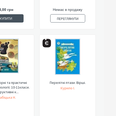
4,00 грн
Немає в продажу
КУПИТИ
ПЕРЕГЛЯНУТИ
рні та практичні
Перелітні птахи. Вірші.
ології. 10-11класи.
Курило І.
руктивні к...
абіцька Н.