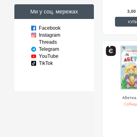
Ми у соц. мережах
3,00
КУП
Facebook
Instagram
Threads
Telegram
YouTube
TikTok
Абетка.
Собець