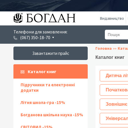
Видавництво
Телефони для замовлення:
(067) 350-18-70
Головна
Ката
Завантажити прайс
Каталог книг
Каталог книг
Дитяча лі
Підручники та електронні
додатки
Початков
Літня школа-гра -15%
Зовнішнє
Богданова шкільна наука -15%
Універсал
СВІТОВИД -15%