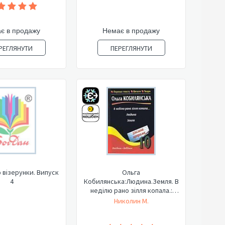
є в продажу
Немає в продажу
РЕГЛЯНУТИ
ПЕРЕГЛЯНУТИ
 візерунки. Випуск
Ольга
4
Кобилянська:Людина.Земля. В
неділю рано зілля копала.:
Переказ з...
Николин М.