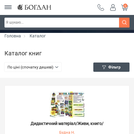
0
РОЗПРОДАЖ ~ 150 грн ~ 200 грн ~ 250 грн ~
Дізнатись більше
300 грн ~ РОЗПРОДАЖ
Головна
Каталог
Каталог книг
По ціні (спочатку дешеві)
Фільтр
Дидактичний матеріал/Живи, книго/
Будна Н.