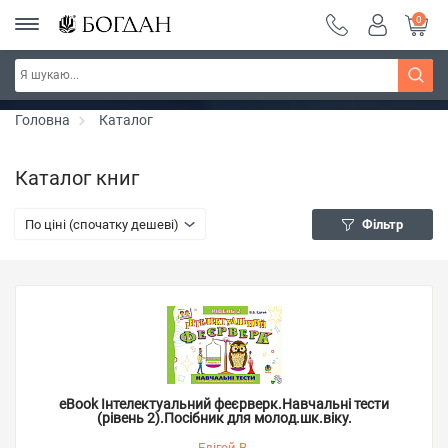
0
РОЗПРОДАЖ ~ 150 грн ~ 200 грн ~ 250 грн ~
Дізнатись більше
300 грн ~ РОЗПРОДАЖ
Головна
Каталог
Каталог книг
По ціні (спочатку дешеві)
Фільтр
eBook Інтелектуальний феєрверк.Навчальні тести
(рівень 2).Посібник для молод.шк.віку.
Едігей В.