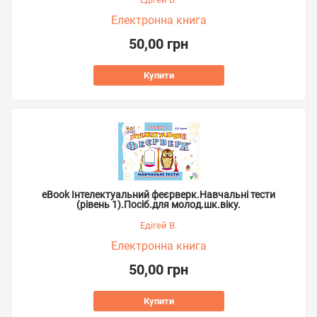
Електронна книга
50,00 грн
Купити
eBook Інтелектуальний феєрверк.Навчальні тести
(рівень 1).Посіб.для молод.шк.віку.
Едігей В.
Електронна книга
50,00 грн
Купити