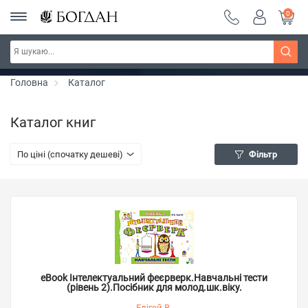
0
Серія "Чейзіана" ~ знижка 20%
Дізнатись більше
Головна
Каталог
Каталог книг
По ціні (спочатку дешеві)
Фільтр
eBook Інтелектуальний феєрверк.Навчальні тести
(рівень 2).Посібник для молод.шк.віку.
Едігей В.