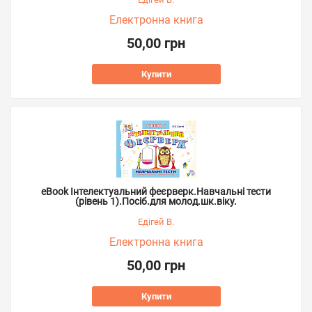
Електронна книга
50,00 грн
Купити
eBook Інтелектуальний феєрверк.Навчальні тести
(рівень 1).Посіб.для молод.шк.віку.
Едігей В.
Електронна книга
50,00 грн
Купити