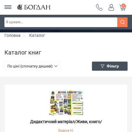
0
РОЗПРОДАЖ ~ 150 грн ~ 200 грн ~ 250 грн ~
Дізнатись більше
300 грн ~ РОЗПРОДАЖ
Головна
Каталог
Каталог книг
По ціні (спочатку дешеві)
Фільтр
Дидактичний матеріал/Живи, книго/
Будна Н.