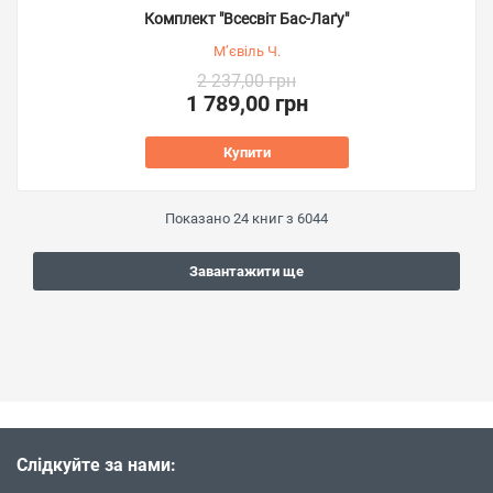
Комплект "Всесвіт Бас-Лаґу"
М’євіль Ч.
2 237,00 грн
1 789,00 грн
Купити
Показано
24
книг з
6044
Завантажити ще
Слідкуйте за нами: