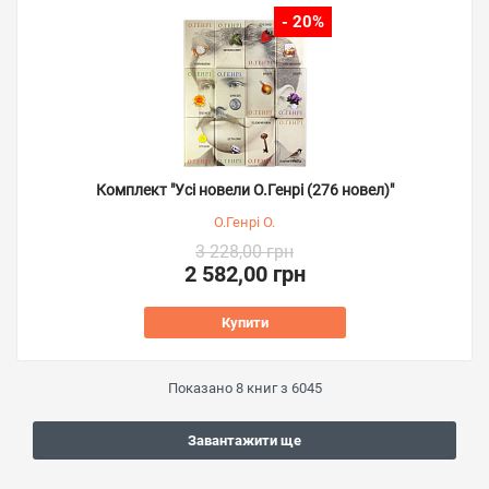
- 20%
Комплект "Усі новели О.Генрі (276 новел)"
О.Генрі О.
3 228,00 грн
2 582,00 грн
Купити
Показано
8
книг з
6045
Завантажити ще