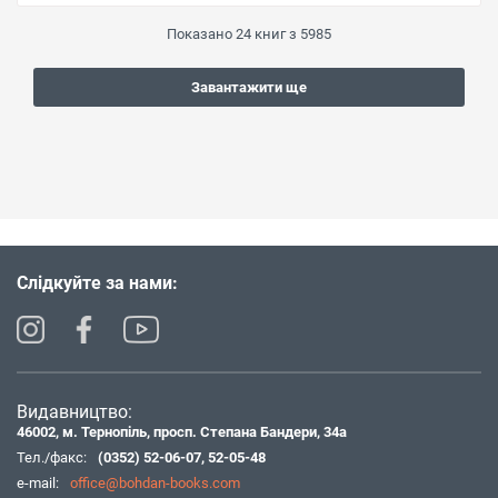
Показано
24
книг з
5985
Завантажити ще
Слідкуйте за нами:
Видавництво:
46002, м. Тернопіль, просп. Степана Бандери, 34а
Тел./факс:
(0352) 52-06-07
,
52-05-48
e-mail:
office@bohdan-books.com