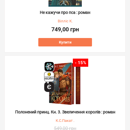
Не кажучи про пса : роман
Вілліс К.
749,00 грн
Купити
- 15%
Полонений принц. Кн. 3. Звеличення королів : роман
К.С.Пакат .
549,00 грн