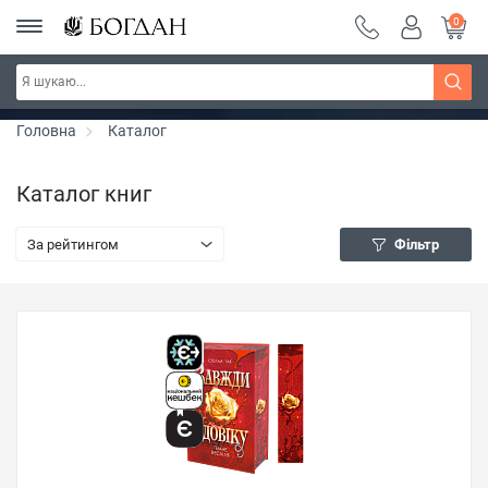
0
Серія "Чейзіана" ~ знижка 20%
Дізнатись більше
Головна
Каталог
Каталог книг
За рейтингом
Фільтр