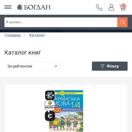
0
Серія "Вандербікери" ~ знижка 25%
Дізнатись більше
Головна
Каталог
Каталог книг
За рейтингом
Фільтр