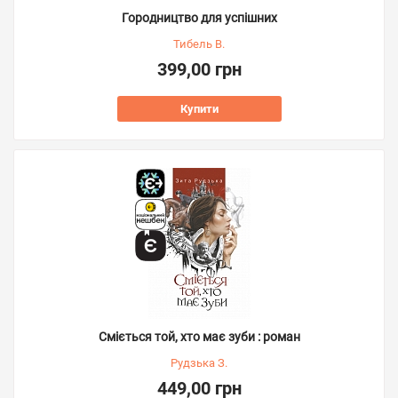
Городництво для успішних
Тибель В.
399,00 грн
Купити
Сміється той, хто має зуби : роман
Рудзька З.
449,00 грн