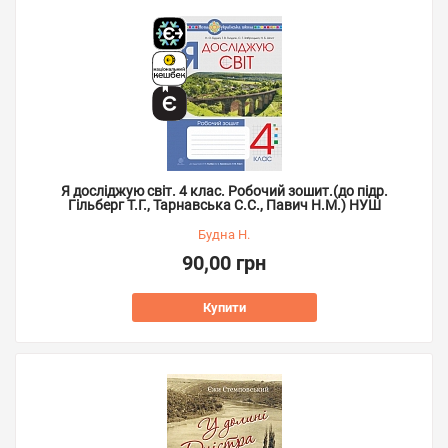
Я досліджую світ. 4 клас. Робочий зошит.(до підр.
Гільберг Т.Г., Тарнавська С.С., Павич Н.М.) НУШ
Будна Н.
90,00 грн
Купити