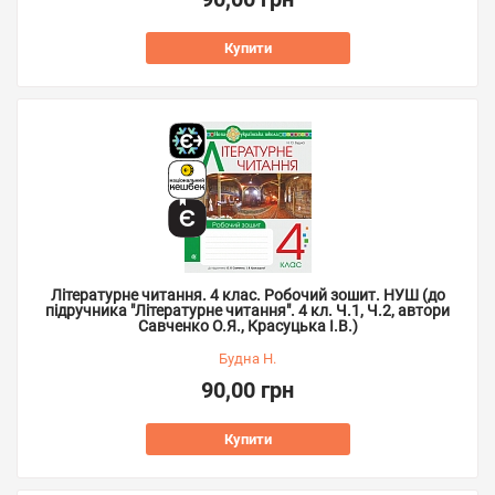
Купити
Літературне читання. 4 клас. Робочий зошит. НУШ (до
підручника "Літературне читання". 4 кл. Ч.1, Ч.2, автори
Савченко О.Я., Красуцька І.В.)
Будна Н.
90,00 грн
Купити