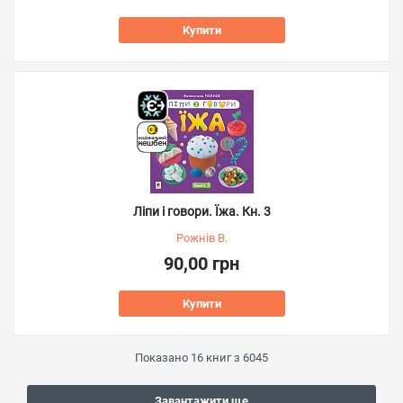
Купити
Ліпи і говори. Їжа. Кн. 3
Рожнів В.
90,00 грн
Купити
Показано
16
книг з
6045
Завантажити ще