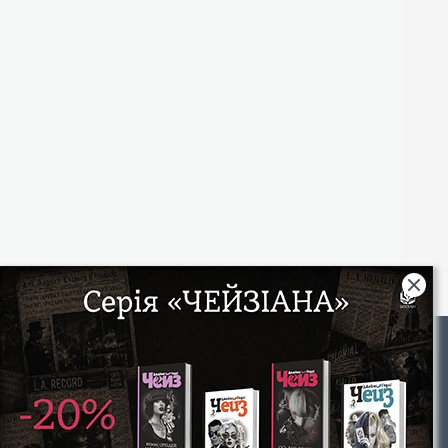
Rights
|
Інтернет-магазин «Видавництво Богдан»:
46018, м. Тернопіль, А/С 529
Тел.: (067) 350-18-70, (066) 727-17-62