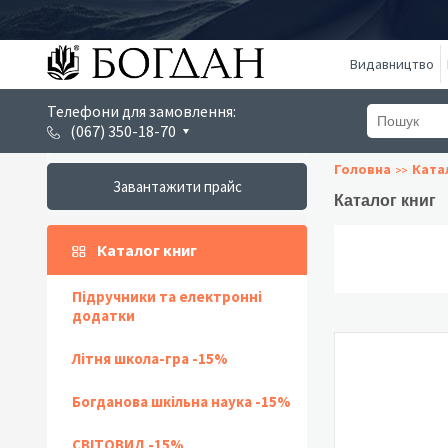
Видавництво
Телефони для замовлення:
(067) 350-18-70
Головна
Ката
Завантажити прайс
Каталог книг
Каталог книг
Підручники та електронні
додатки
Літня школа-гра -15%
Богданова шкільна наука -15%
СВІТОВИД -15%