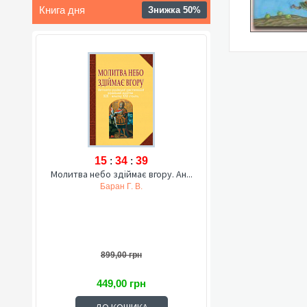
Книга дня
Знижка 50%
15
:
34
:
38
Молитва небо здіймає вгору. Ан...
Баран Г. В.
899,00 грн
449,00 грн