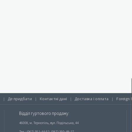
Де придбати
Контактні дані
Доставка і оплата
Foreign 
|
|
|
|
Відділ гуртового продажу:
46008, м. Тернопіль, вул. Подільська, 44
Тел.: (067) 351-44-52, (067) 350-48-17