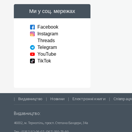
Ми у соц. мережах
Facebook
Instagram
Threads
Telegram
YouTube
TikTok
Видавництво
Новини
Електронні книги
Співпраця
|
|
|
|
Видавництво:
46002, м. Тернопіль, просп. Степана Бандери, 34а
Тел.: (0352) 52-06-07; (067) 350-75-93