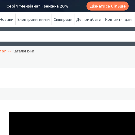
Серія "Чейзіана" ~ знижка 20%
Дізнатись більше
Новини
Електронні книги
Співпраця
Де придбати
Контактні дані
лог
Каталог книг