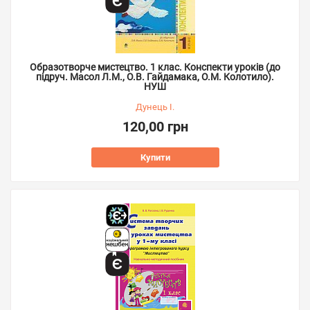
Образотворче мистецтво. 1 клас. Конспекти уроків (до
підруч. Масол Л.М., О.В. Гайдамака, О.М. Колотило).
НУШ
Дунець І.
120,00 грн
Купити