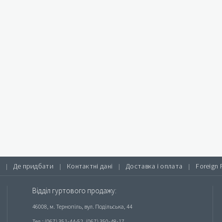
Де придбати
Контактні дані
Доставка і оплата
Foreign 
|
|
|
|
Відділ гуртового продажу:
46008, м. Тернопіль, вул. Подільська, 44
Тел.: (067) 351-44-52, (067) 350-48-17