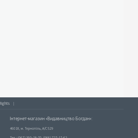
Rights
|
Інтернет-магазин «Видавництво Богдан»:
46018, м. Тернопіль, А/С 529
Тел.: (067) 350-18-70, (066) 727-17-62