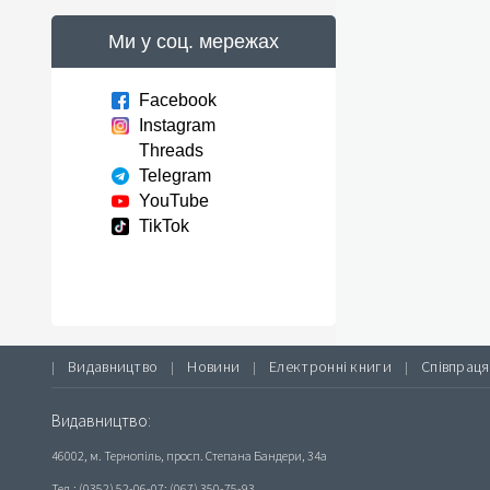
Ми у соц. мережах
Facebook
Instagram
Threads
Telegram
YouTube
TikTok
Видавництво
Новини
Електронні книги
Співпраця
|
|
|
|
Видавництво:
46002, м. Тернопіль, просп. Степана Бандери, 34а
Тел.: (0352) 52-06-07; (067) 350-75-93