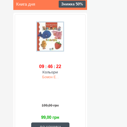
Книга дня
Знижка 50%
09
:
46
:
21
Кольори
Бомон Е. .
199,00 грн
99,00 грн