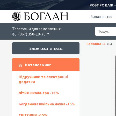
РОЗПРОДАЖ ~ 1
Видавництво
Телефони для замовлення:
(067) 350-18-70
Головна
404
Завантажити прайс
Каталог книг
Підручники та електронні
додатки
Літня школа-гра -15%
Богданова шкільна наука -15%
СВІТОВИД -15%