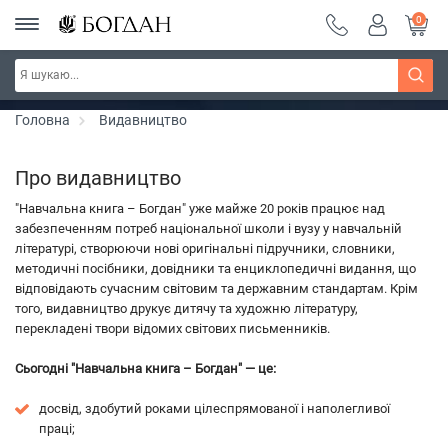
0
РОЗПРОДАЖ ~ 150 грн ~ 200 грн ~ 250 грн ~
Дізнатись більше
300 грн ~ РОЗПРОДАЖ
Головна
Видавництво
Про видавництво
"Навчальна книга – Богдан" уже майже 20 років працює над
забезпеченням потреб національної школи і вузу у навчальній
літературі, створюючи нові оригінальні підручники, словники,
методичні посібники, довідники та енциклопедичні видання, що
відповідають сучасним світовим та державним стандартам. Крім
того, видавництво друкує дитячу та художню літературу,
перекладені твори відомих світових письменників.
Сьогодні "Навчальна книга – Богдан" — це:
досвід, здобутий роками цілеспрямованої і наполегливої
праці;