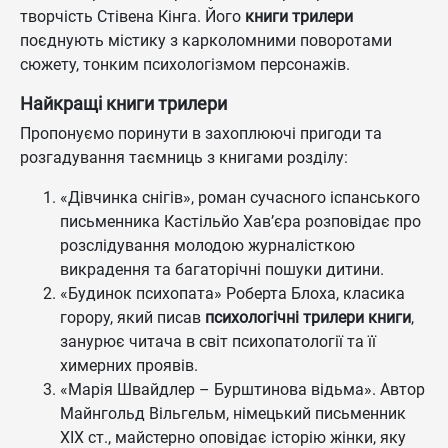
творчість Стівена Кінга. Його
книги трилери
поєднують містику з карколомними поворотами
сюжету, тонким психологізмом персонажів.
Найкращі книги трилери
Пропонуємо поринути в захоплюючі пригоди та
розгадування таємниць з книгами розділу:
«Дівчинка снігів», роман сучасного іспанського
письменника Кастільйо Хав’єра розповідає про
розслідування молодою журналісткою
викрадення та багаторічні пошуки дитини.
«Будинок психопата» Роберта Блоха, класика
горору, який писав
психологічні трилери книги
,
занурює читача в світ психопатології та її
химерних проявів.
«Марія Швайдлер – Бурштинова відьма». Автор
Майнгольд Вільгельм, німецький письменник
ХІХ ст., майстерно оповідає історію жінки, яку