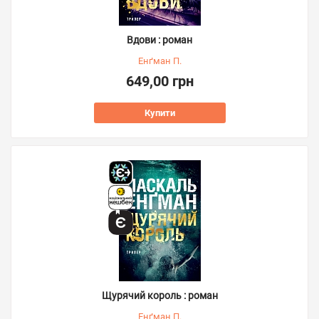
Вдови : роман
Енґман П.
649,00 грн
Купити
Щурячий король : роман
Енґман П.