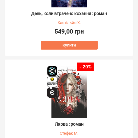
День, коли втрачено кохання : роман
Кастільйо Х.
549,00 грн
Купити
- 20%
Лярва : роман
Стефак М.