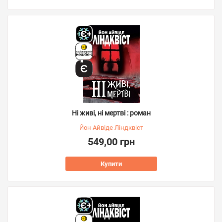
Ні живі, ні мертві : роман
Йон Айвіде Ліндквіст
549,00 грн
Купити