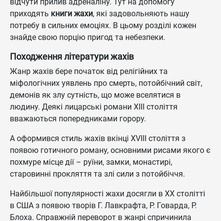
відчути прилив адреналіну. Тут на допомогу
приходять
книги жахи
, які задовольняють нашу
потребу в сильних емоціях. В цьому розділі кожен
знайде свою порцію пригод та небезпеки.
Походження літератури жахів
Жанр жахів бере початок від релігійних та
міфологічних уявлень про смерть, потойбічний світ,
демонів як злу сутність, що може вселятися в
людину. Деякі лицарські романи ХІІІ століття
вважаються попередниками горору.
А оформився стиль жахів вкінці ХVIII століття з
появою готичного роману, основними рисами якого є
похмуре місце дії – руїни, замки, монастирі,
старовинні прокляття та злі сили з потойбіччя.
Найбільшої популярності жахи досягли в ХХ столітті
в США з появою творів Г. Лавкрафта, Р. Говарда, Р.
Блоха. Справжній переворот в жанрі спричинила