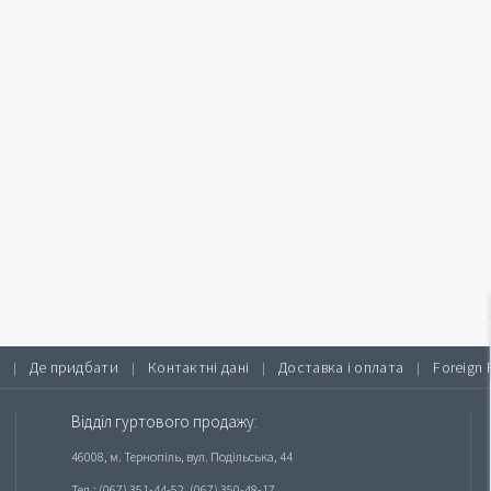
Де придбати
Контактні дані
Доставка і оплата
Foreign 
|
|
|
|
Відділ гуртового продажу:
46008, м. Тернопіль, вул. Подільська, 44
Тел.: (067) 351-44-52, (067) 350-48-17