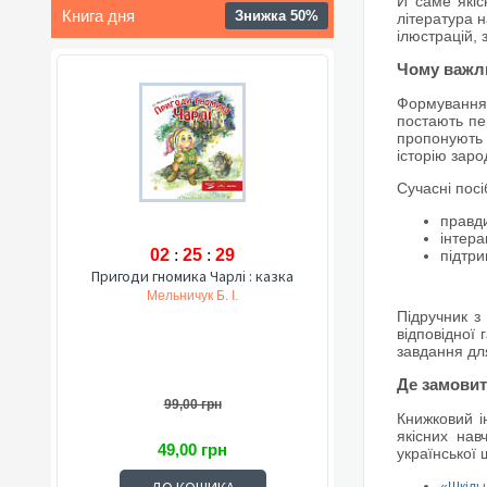
Й саме якіс
Книга дня
Знижка 50%
література 
ілюстрацій, 
Чому важли
Формування 
постають пе
пропонують 
історію зар
Сучасні посі
правди
інтера
02
:
25
:
28
підтри
Пригоди гномика Чарлі : казка
Мельничук Б. І.
Підручник з
відповідної 
завдання для
Де замовит
99,00 грн
Книжковий і
якісних нав
49,00 грн
української 