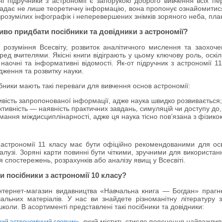
ні підручники з астрономії є запорукою доброго вивчення всіх пе
надає не лише теоретичну інформацію, вона пропонує ознайомитис
зрозумілих інфографік і неперевершених знімків зоряного неба, план
во придбати посібники та довідники з астрономії?
розуміння Всесвіту, розвиток аналітичного мислення та заохоч
ред вчителями. Якісні книги відіграють у цьому ключову роль, оскі
наочні та інформативні відомості. Як-от підручник з астрономії 
одження та розвитку науки.
бники мають такі переваги для вивчення основ астрономії:
вість запропонованої інформації, адже наука швидко розвивається
ктивність — наявність практичних завдань, симуляцій чи доступу до
мання міждисциплінарності, адже ця наука тісно пов’язана з фізико
 астрономії 11 класу має бути офіційно рекомендованими для ос
галузі. Зоряні карти повинні бути чіткими, зручними для використа
 спостережень, розрахунків або аналізу явищ у Всесвіті.
и посібники з астрономії 10 класу?
нтернет-магазин видавництва «Навчальна книга — Богдан» прагн
чальних матеріалів. У нас ви знайдете різноманітну літературу 
школи. В асортименті представлені такі посібники та довідники:
, який містить стисле пояснення найважлив