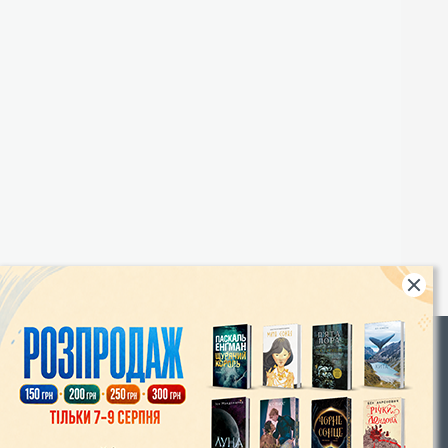
Rights
|
Інтернет-магазин «Видавництво Богдан»:
46018, м. Тернопіль, А/С 529
Тел.: (067) 350-18-70, (066) 727-17-62