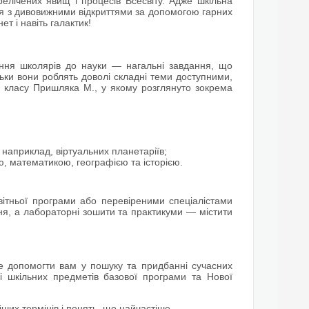
релічених явищ і процесів Всесвіту. Адже шкільна
я з дивовижними відкриттями за допомогою гарних
ет і навіть галактик!
ення школярів до науки — нагальні завдання, що
льки вони роблять доволі складні теми доступними,
11 класу Пришляка М., у якому розглянуто зокрема
;
, наприклад, віртуальних планетаріїв;
ю, математикою, географією та історією.
вітньої програми або перевіреними спеціалістами
ння, а лабораторні зошити та практикуми — містити
е допомогти вам у пошуку та придбанні сучасних
зі шкільних предметів базової програми та Нової
іших термінів і понять, що найчастіше