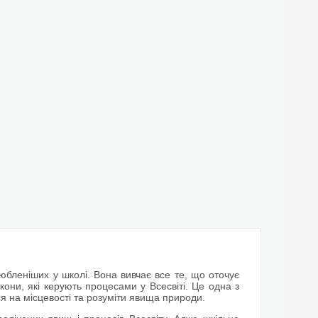
любленіших у школі. Вона вивчає все те, що оточує
акони, які керують процесами у Всесвіті. Це одна з
я на місцевості та розуміти явища природи.