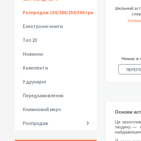
Шкільний ас
Розпродаж 150/200/250/300 грн
слов
Климиш
Електронні книги
Топ 20
Новинки
Немає в 
Комплекти
ПЕРЕГЛ
У друкарні
Передзамовлення
Книжковий мерч
Основи аст
Ця захоплив
Розпродаж
людину — неб
найдавніших 