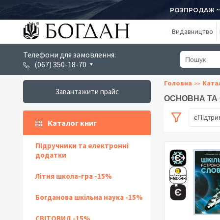
РОЗПРОДАЖ ~ 1
Видавництво
Телефони для замовлення:
(067) 350-18-70
Головна
Ката
Завантажити прайс
ОСНОВНА ТА 
єПідтри
Каталог книг
Підручники та електронні
додатки
Літня школа-гра -15%
Богданова шкільна наука -15%
СВІТОВИД -15%