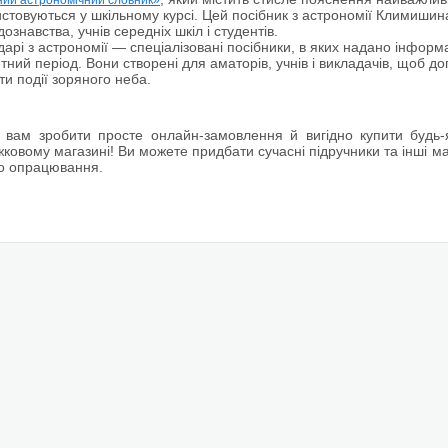
ний астрономічний словник»
стовуються у шкільному курсі. Цей посібник з астрономії Климишина
ознавства, учнів середніх шкіл і студентів.
арі з астрономії — спеціалізовані посібники, в яких надано інфор
тний період. Вони створені для аматорів, учнів і викладачів, щоб д
ти події зоряного неба.
вам зробити просте онлайн-замовлення й вигідно купити будь-я
овому магазині! Ви можете придбати сучасні підручники та інші мат
о опрацювання.