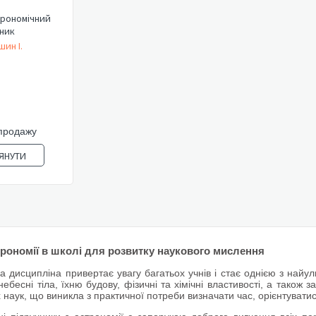
трономічний
ник
ин І.
продажу
ЯНУТИ
рономії в школі для розвитку наукового мислення
а дисципліна привертає увагу багатьох учнів і стає однією з найу
есні тіла, їхню будову, фізичні та хімічні властивості, а також з
наук, що виникла з практичної потреби визначати час, орієнтуватис