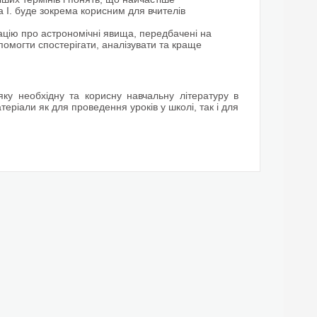
 І. буде зокрема корисним для вчителів
мацію про астрономічні явища, передбачені на
опомогти спостерігати, аналізувати та краще
ку необхідну та корисну навчальну літературу в
еріали як для проведення уроків у школі, так і для