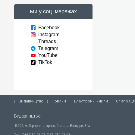
Ми у соц. мережах
Facebook
Instagram
Threads
Telegram
YouTube
TikTok
Видавництво
Новини
Електронні книги
Співпраця
|
|
|
|
Видавництво:
46002, м. Тернопіль, просп. Степана Бандери, 34а
Тел.: (0352) 52-06-07; (067) 350-75-93