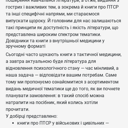
поширення навчальної літератури, а отже, видання з
гострих і важливих тем, а зокрема й книги про ПТСР
та інші специфічні напрями, ми стараємося
випускати щороку. Й головним для нас залишаються
такі принципи як доступність і якість літератури, що
представлена широким спектром тематики.
Довідники та книги з внутрішньої медицини у
зручному форматі
Сьогодні часто шукають книги з тактичної медицини,
а завтра актуальною буде література для
відновлення психологічного стану — час мінливий, а
наша задача — відповідати вашим потребам. Саме
тому ми пропонуємо ознайомитися з асортиментом
видань медичної тематики ще до того, як ви почнете
планувати замовлення: в такий спосіб можна
натрапити на посібник, який колись хотіли
прочитати.
У добірці представлено:
книги про ПТСР у військових і цивільних —