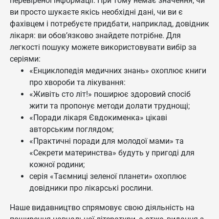
перевіреної інформації. При тому немає значення, чи
ви просто шукаєте якісь необхідні дані, чи ви є
фахівцем і потребуєте придбати, наприклад, довідник
лікаря: ви обов’язково знайдете потрібне. Для
легкості пошуку можете використовувати вибір за
серіями:
«Енциклопедія медичних знань» охоплює книги
про хвороби та лікування:
«Живіть сто літ!» поширює здоровий спосіб
жити та пропонує методи долати труднощі;
«Поради лікаря Євдокименка» цікаві
авторським поглядом;
«Практичні поради для молодої мами» та
«Секрети материнства» будуть у пригоді для
кожної родини;
серія «Таємниці зеленої планети» охоплює
довідники про лікарські рослини.
Наше видавництво спрямовує свою діяльність на