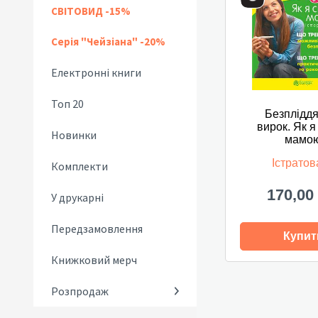
СВІТОВИД -15%
Серія "Чейзіана" -20%
Електронні книги
Топ 20
Безпліддя
вирок. Як я
Новинки
мамо
Істратов
Комплекти
170,00
У друкарні
Передзамовлення
Купит
Книжковий мерч
Розпродаж