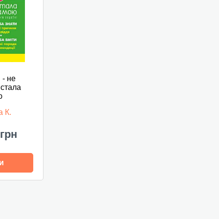
 - не
 стала
ю
а К.
 грн
и