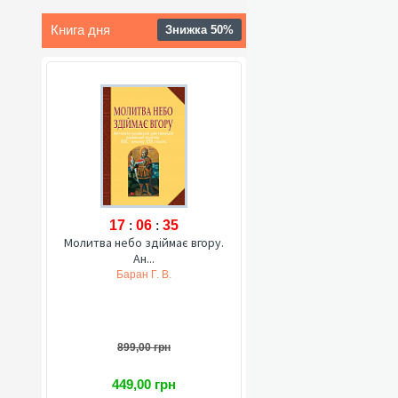
Книга дня
Знижка 50%
17
:
06
:
34
Молитва небо здіймає вгору.
Ан...
Баран Г. В.
899,00 грн
449,00 грн