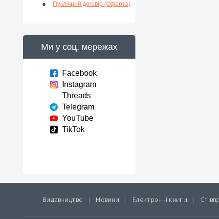
Публічний договір (Оферта)
Ми у соц. мережах
Facebook
Instagram
Threads
Telegram
YouTube
TikTok
Видавництво
Новини
Електронні книги
Співп
|
|
|
|