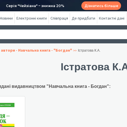
Серія "Чейзіана" ~ знижка 20%
Дізнатись більше
Новини
Електронні книги
Співпраця
Де придбати
Контактні дані
 автори - Навчальна книга - "Богдан"
Істратова К.А.
Істратова К.А
идані видавництвом "Навчальна книга - Богдан":