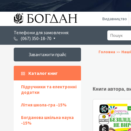
Видавництво
Телефони для замовлення:
(067) 350-18-70
Головна
Наші
Завантажити прайс
Каталог книг
Підручники та електронні
Книги автора, в
додатки
Літня школа-гра -15%
Богданова шкільна наука
-15%