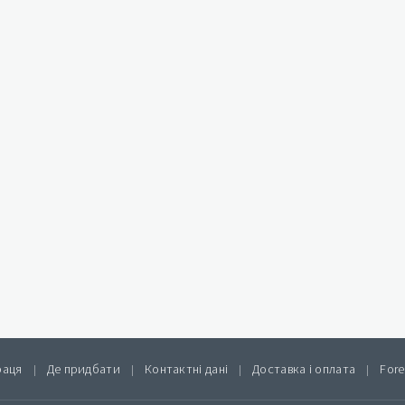
раця
Де придбати
Контактні дані
Доставка і оплата
Fore
|
|
|
|