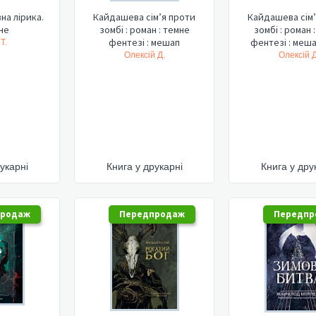
на лірика.
Кайдашева сім’я проти
Кайдашева сім’
не
зомбі : роман : темне
зомбі : роман 
фентезі : мешап
фентезі : меша
Т.
Олексій Д.
Олексій Д
укарні
Книга у друкарні
Книга у дру
продаж
Передпродаж
Передпр