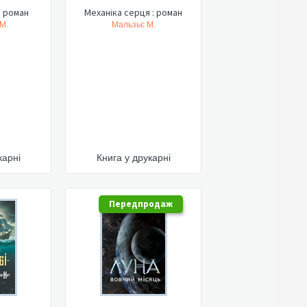
: роман
Механіка серця : роман
М.
Мальзьє М.
карні
Книга у друкарні
Передпродаж