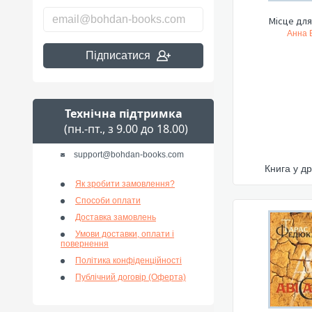
Місце для
Анна 
Підписатися
Технічна підтримка
(пн.-пт., з 9.00 до 18.00)
support@bohdan-books.com
Книга у др
Як зробити замовлення?
Способи оплати
Доставка замовлень
Умови доставки, оплати і
повернення
Політика конфіденційності
Публічний договір (Оферта)