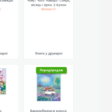
азавжди.
Чому? Чого? Навіщо? Сонце,
місяць і зірки. 2-4 роки
.
Меннен П.
карні
Книга у друкарні
Передпродаж
у
Вандербікери в дорозі.