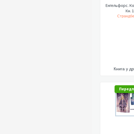
Енгельфорс. Ко
Кн. 1
Страндбе
Книга у др
Перед