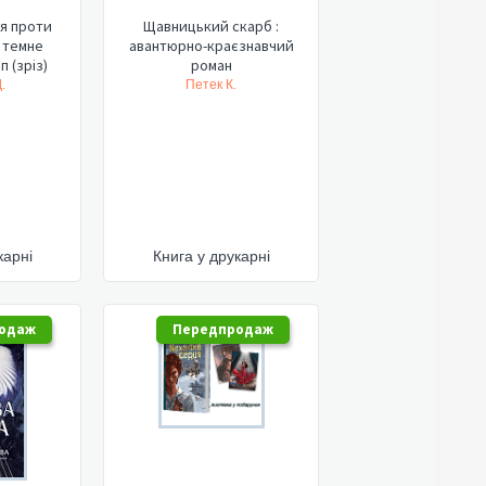
я проти
Щавницький скарб :
: темне
авантюрно-краєзнавчий
п (зріз)
роман
.
Петек К.
карні
Книга у друкарні
одаж
Передпродаж