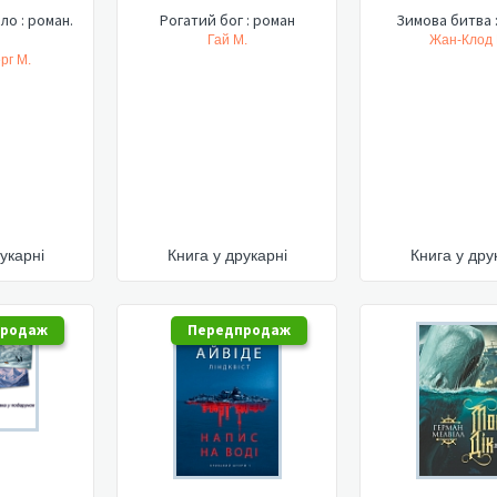
ло : роман.
Рогатий бог : роман
Зимова битва 
Гай М.
Жан-Клод 
рг М.
укарні
Книга у друкарні
Книга у дру
продаж
Передпродаж