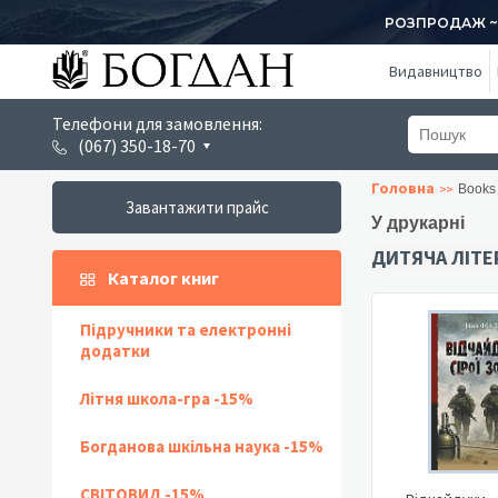
РОЗПРОДАЖ ~ 1
Видавництво
Телефони для замовлення:
(067) 350-18-70
Головна
Books 
Завантажити прайс
У друкарні
ДИТЯЧА ЛІТЕ
Каталог книг
Підручники та електронні
додатки
Літня школа-гра -15%
Богданова шкільна наука -15%
СВІТОВИД -15%