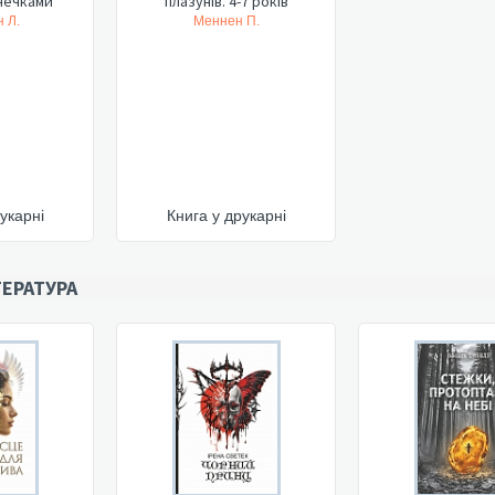
онечками
плазунів. 4-7 років
 Л.
Меннен П.
укарні
Книга у друкарні
ЕРАТУРА