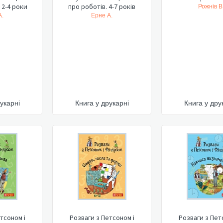
 2-4 роки
про роботів. 4-7 років
Рожнів В
А.
Ерне А.
укарні
Книга у друкарні
Книга у дру
тсоном і
Розваги з Петсоном і
Розваги з Пет