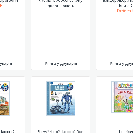
«Відчайдухи» сірої зони
Кабиця в херсонському
Вандербікери н
дворі : повість
Книга 7
 Н.
Ґлейзер К
укарні
Книга у друкарні
Книга у дру
 Навіщо?
Чому? Чого? Навіщо? Все
Що я бач