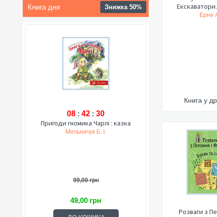
Екскаватори.
Книга дня
Знижка 50%
Ерне 
Книга у др
08
:
42
:
29
Пригоди гномика Чарлі : казка
Мельничук Б. І.
99,00 грн
49,00 грн
Розваги з Пе