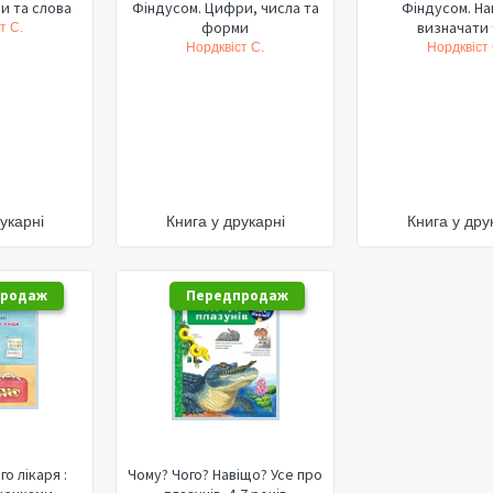
и та слова
Фіндусом. Цифри, числа та
Фіндусом. На
форми
визначати 
т С.
Нордквіст С.
Нордквіст 
укарні
Книга у друкарні
Книга у дру
продаж
Передпродаж
го лікаря :
Чому? Чого? Навіщо? Усе про