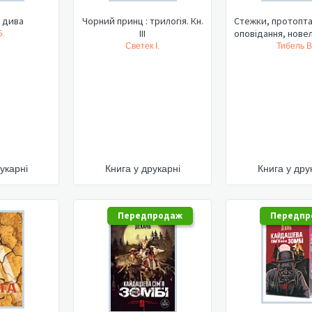
 дива
Чорний принц : трилогія. Кн.
Стежки, протоптан
ІІІ
оповідання, новел
Б.
Светек І.
Тибель В
укарні
Книга у друкарні
Книга у дру
Передпродаж
Передпр