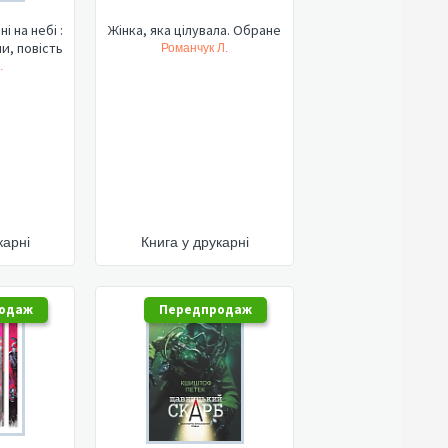
і на небі :
Жінка, яка цілувала. Обране
и, повість
Романчук Л.
.
карні
Книга у друкарні
одаж
Передпродаж