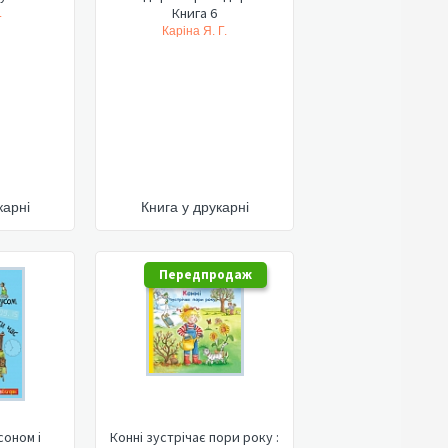
Книга 6
.
Каріна Я. Г.
карні
Книга у друкарні
Передпродаж
соном і
Конні зустрічає пори року :