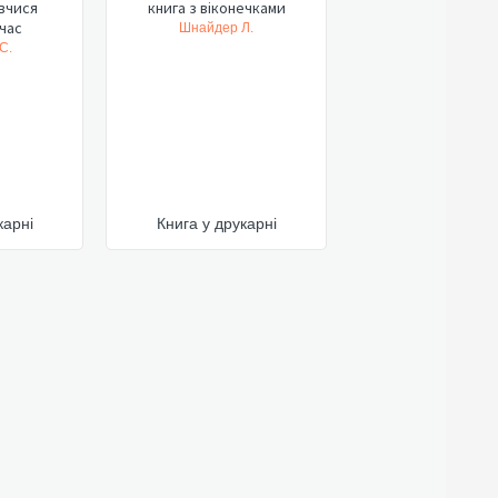
вчися
книга з віконечками
час
Шнайдер Л.
С.
карні
Книга у друкарні