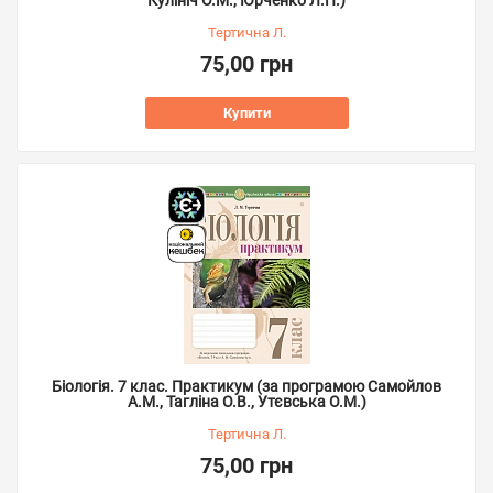
Кулініч О.М., Юрченко Л.П.)
Тертична Л.
75,00 грн
Купити
Біологія. 7 клас. Практикум (за програмою Самойлов
А.М., Тагліна О.В., Утєвська О.М.)
Тертична Л.
75,00 грн