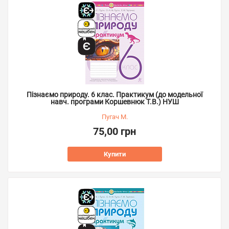
Пізнаємо природу. 6 клас. Практикум (до модельної
навч. програми Коршевнюк Т.В.) НУШ
Пугач М.
75,00 грн
Купити