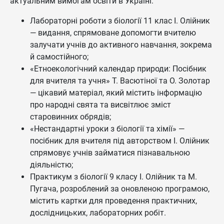
актуальним вимогам освіти в Україні:
Лабораторні роботи з біології 11 клас І. Олійник
— видання, спрямоване допомогти вчителю
залучати учнів до активного навчання, зокрема
й самостійного;
«Етноекологічний календар природи: Посібник
для вчителя та учня» Т. Васютіної та О. Золотар
— цікавий матеріал, який містить інформацію
про народні свята та висвітлює зміст
старовинних обрядів;
«Нестандартні уроки з біології та хімії» —
посібник для вчителя під авторством І. Олійник
спрямовує учнів займатися пізнавальною
діяльністю;
Практикум з біології 9 класу І. Олійник та М.
Пугача, розроблений за оновленою програмою,
містить картки для проведення практичних,
дослідницьких, лабораторних робіт.