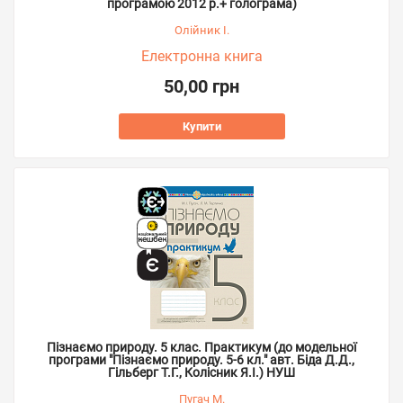
програмою 2012 р.+ голограма)
Олійник І.
Електронна книга
50,00 грн
Купити
Пізнаємо природу. 5 клас. Практикум (до модельної
програми "Пізнаємо природу. 5-6 кл." авт. Біда Д.Д.,
Гільберг Т.Г., Колісник Я.І.) НУШ
Пугач М.