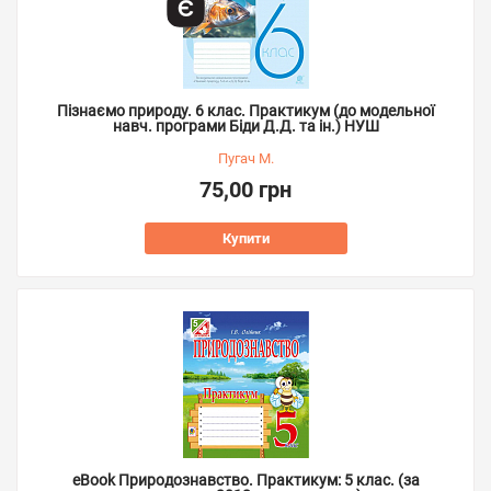
Пізнаємо природу. 6 клас. Практикум (до модельної
навч. програми Біди Д.Д. та ін.) НУШ
Пугач М.
75,00 грн
Купити
eBook Природознавство. Практикум: 5 клас. (за