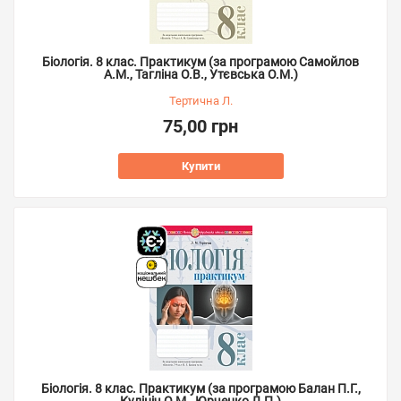
Біологія. 8 клас. Практикум (за програмою Самойлов
А.М., Тагліна О.В., Утєвська О.М.)
Тертична Л.
75,00 грн
Купити
Біологія. 8 клас. Практикум (за програмою Балан П.Г.,