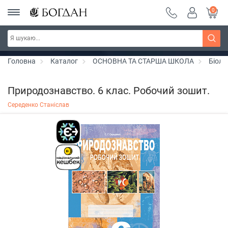
0
РОЗПРОДАЖ ~ 150 грн ~ 200 грн ~ 250 грн ~
Дізнатись більше
300 грн ~ РОЗПРОДАЖ
Головна
Каталог
ОСНОВНА ТА СТАРША ШКОЛА
Біоло
Природознавство. 6 клас. Робочий зошит.
Середенко Станіслав