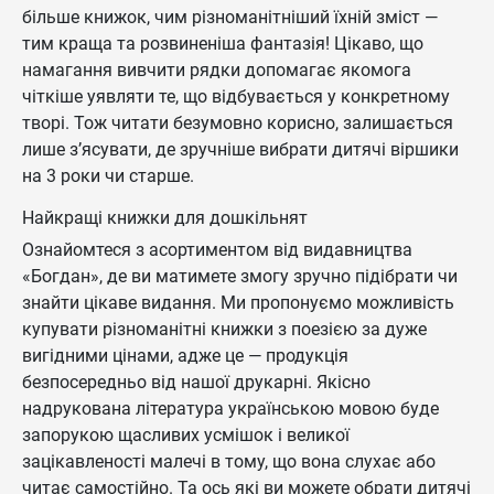
більше книжок, чим різноманітніший їхній зміст —
тим краща та розвиненіша фантазія! Цікаво, що
намагання вивчити рядки допомагає якомога
чіткіше уявляти те, що відбувається у конкретному
творі. Тож читати безумовно корисно, залишається
лише з’ясувати, де зручніше вибрати дитячі віршики
на 3 роки чи старше.
Найкращі книжки для дошкільнят
Ознайомтеся з асортиментом від видавництва
«Богдан», де ви матимете змогу зручно підібрати чи
знайти цікаве видання. Ми пропонуємо можливість
купувати різноманітні книжки з поезією за дуже
вигідними цінами, адже це — продукція
безпосередньо від нашої друкарні. Якісно
надрукована література українською мовою буде
запорукою щасливих усмішок і великої
зацікавленості малечі в тому, що вона слухає або
читає самостійно. Та ось які ви можете обрати дитячі