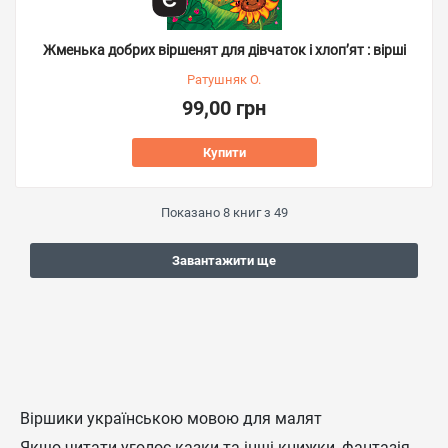
Жменька добрих віршенят для дівчаток і хлоп’ят : вірші
Ратушняк О.
99,00 грн
Купити
Показано
8
книг з
49
Завантажити ще
Віршики українською мовою для малят
Якщо читати уголос казки та інші книжки, фантазія