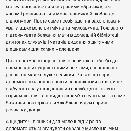
малечі наповнюється яскравими образами, а з
часом і розвиваються мовні навички й любов до
рідної мови. Проте саме поезія здатна захоплювати
увагу, адже вона ритмічна та милозвучна. Тож варто
підтримувати бажання мати в домашній бібліотеці
для юних слухачів і читачів видання з дитячими
віршиками для самих маленьких.
Ця література створюється з великою любов’ю до
наймолодших українськими поетами, а її вплив на
розвиток малечі дуже великий. Ритмічні твори
допомагають поповнювати словниковий запас, й це
відбувається у найцікавіший спосіб, адже їх легко
сприймаються та швидко запам’ятовуються. Та саме
бажання повторювати улюблені рядки сприяє
розвитку дикції.
А ще дитячі віршики для малечі від 2 років
допомагають збагачувати образне мислення. Чим