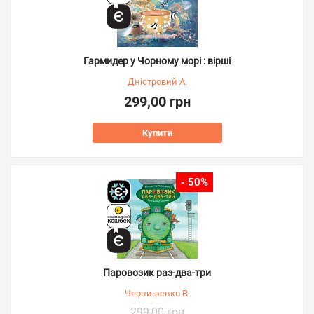
Гармидер у Чорному морі : вірші
Дністровий А.
299,00 грн
Купити
- 50%
Паровозик раз-два-три
Чернишенко В.
299,00 грн