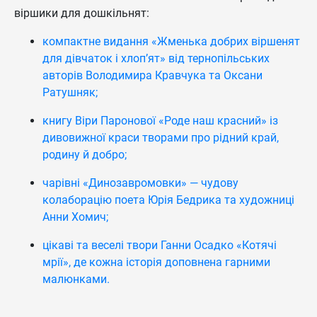
віршики для дошкільнят:
компактне видання «Жменька добрих віршенят
для дівчаток і хлоп’ят» від тернопільських
авторів Володимира Кравчука та Оксани
Ратушняк;
книгу Віри Паронової «Роде наш красний» із
дивовижної краси творами про рідний край,
родину й добро;
чарівні «Динозавромовки» — чудову
колаборацію поета Юрія Бедрика та художниці
Анни Хомич;
цікаві та веселі твори Ганни Осадко «Котячі
мрії», де кожна історія доповнена гарними
малюнками.